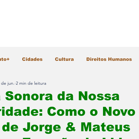
uto+
Cidades
Cultura
Direitos Humanos
 de jun.
2 min de leitura
Gastronomia
Geral
Infraestrutura
Intern
a Sonora da Nossa
ridade: Como o Novo
io Ambiente
Pesquisa e Inovação
Polícia
 de Jorge & Mateus
Segurança
Tecnologia
Turismo
Vida &