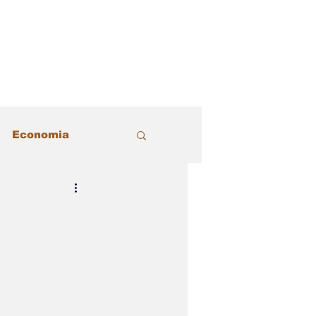
Economia
acional
Justiça
Política
 Estilo