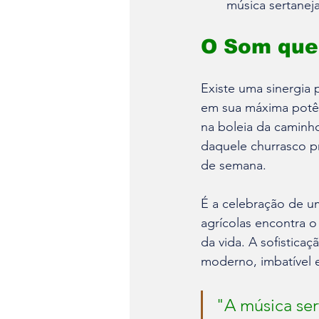
música sertanej
O Som que
Existe uma sinergia 
em sua máxima potênc
na boleia da caminho
daquele churrasco p
de semana.
É a celebração de u
agrícolas encontra o
da vida. A sofistica
moderno, imbatível e
"A música ser