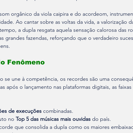
 som orgânico da viola caipira e do acordeom, instrume
dade. Ao cantar sobre as voltas da vida, a valorização da
tempo, a dupla resgata aquela sensação calorosa das ro
das grandes fazendas, reforçando que o verdadeiro suce
gens.
do Fenômeno
 se une à competência, os recordes são uma consequên
 após o lançamento nas plataformas digitais, as faixas i
hões de execuções
 combinadas.
uto no 
Top 5 das músicas mais ouvidas
 do país.
corde que consolida a dupla como os maiores embaixad