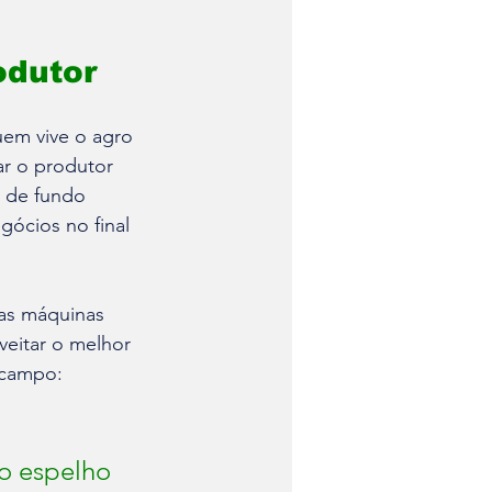
odutor
uem vive o agro 
ar o produtor 
o de fundo 
ócios no final 
das máquinas 
eitar o melhor 
 campo: 
o espelho 