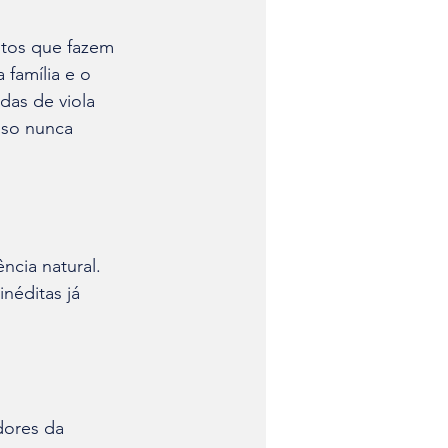
ntos que fazem 
 família e o 
das de viola 
sso nunca 
cia natural. 
néditas já 
ores da 