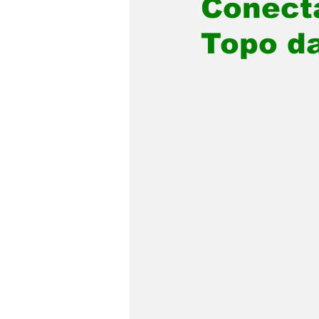
Conect
Topo d