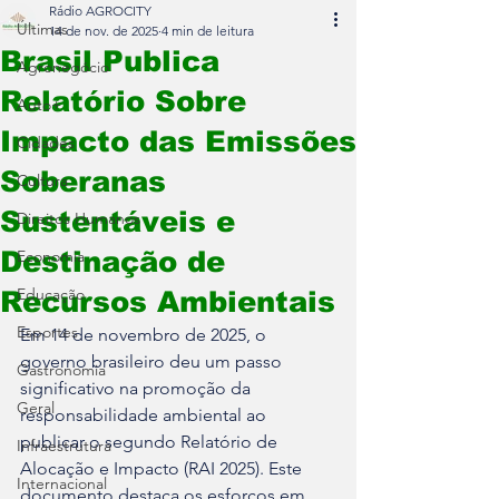
Rádio AGROCITY
Últimas
14 de nov. de 2025
4 min de leitura
Brasil Publica
Agronegócio
Relatório Sobre
Auto+
Impacto das Emissões
Cidades
Soberanas
Cultura
Sustentáveis e
Direitos Humanos
Destinação de
Economia
Educação
Recursos Ambientais
Esportes
Em 14 de novembro de 2025, o 
governo brasileiro deu um passo 
Gastronomia
significativo na promoção da 
Geral
responsabilidade ambiental ao 
publicar o segundo Relatório de 
Infraestrutura
Alocação e Impacto (RAI 2025). Este 
Internacional
documento destaca os esforços em 