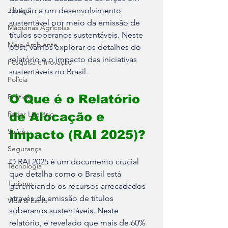
Justiça
direção a um desenvolvimento 
sustentável por meio da emissão de 
Máquinas Agrícolas
títulos soberanos sustentáveis. Neste 
Meio Ambiente
post, vamos explorar os detalhes do 
relatório e o impacto das iniciativas 
Pesquisa e Inovação
sustentáveis no Brasil.
Polícia
Política
O Que é o Relatório 
Radar Literário
de Alocação e 
Saúde
Impacto (RAI 2025)?
Segurança
O RAI 2025 é um documento crucial 
Tecnologia
que detalha como o Brasil está 
Turismo
gerenciando os recursos arrecadados 
através da emissão de títulos 
Vida & Estilo
soberanos sustentáveis. Neste 
relatório, é revelado que mais de 60% 