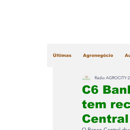
Últimas
Agronegócio
A
Rádio AGROCITY
2
Educação
Esportes
C6 Bank
tem re
Máquinas Agrícolas
Me
Central
Radar Literário
Saúde
O Banco Central divu