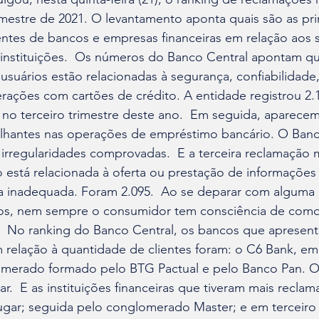
imestre de 2021. O levantamento aponta quais são as pri
ientes de bancos e empresas financeiras em relação aos s
 instituições.  Os números do Banco Central apontam qu
usuários estão relacionadas à segurança, confiabilidade, 
rações com cartões de crédito. A entidade registrou 2.
no terceiro trimestre deste ano.  Em seguida, aparecem
hantes nas operações de empréstimo bancário. O Banc
 irregularidades comprovadas.  E a terceira reclamação 
 está relacionada à oferta ou prestação de informações 
 inadequada. Foram 2.095.  Ao se deparar com alguma i
ios, nem sempre o consumidor tem consciência de como 
.  No ranking do Banco Central, os bancos que apresent
 relação à quantidade de clientes foram: o C6 Bank, em 
merado formado pelo BTG Pactual e pelo Banco Pan. O 
ar.  E as instituições financeiras que tiveram mais recla
lugar; seguida pelo conglomerado Master; e em terceiro l