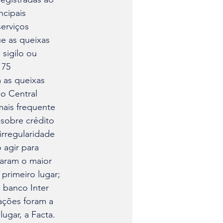
ncipais 
erviços 
e as queixas 
sigilo ou 
175 
 as queixas 
o Central 
mais frequente 
sobre crédito 
rregularidade 
agir para 
aram o maior 
primeiro lugar; 
banco Inter 
mações foram a 
ugar, a Facta.