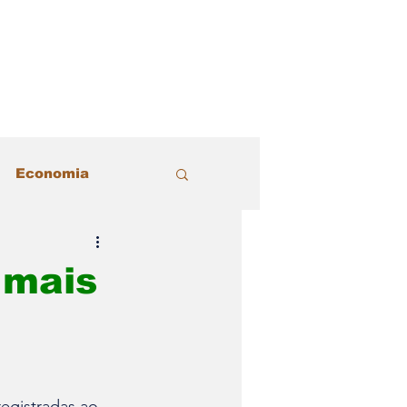
Economia
acional
Justiça
 mais
Política
 Estilo
registradas ao 