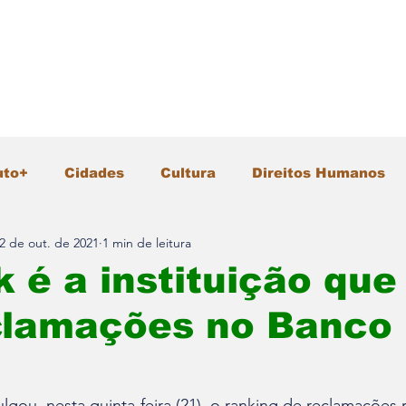
uto+
Cidades
Cultura
Direitos Humanos
2 de out. de 2021
1 min de leitura
Gastronomia
Geral
Infraestrutura
Intern
 é a instituição que
clamações no Banco
io Ambiente
Pesquisa e Inovação
Polícia
Segurança
Tecnologia
Turismo
Vida &
lgou, nesta quinta-feira (21), o ranking de reclamações 