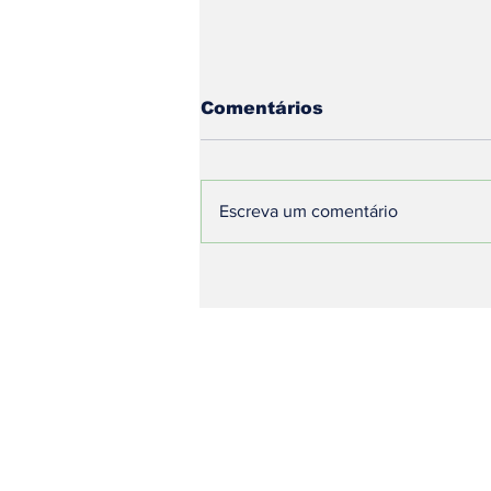
Comentários
Escreva um comentário
🌾 Agro em Destaque |
Sexta-feira, 07 de
Agosto de 2026