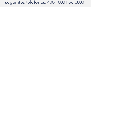
seguintes telefones: 4004-0001 ou 0800 
729 0001. Ou por meio do Alô 
Trabalhador – Telefone 158. O 
trabalhador também pode fazer 
consulta no 
site
 do banco.
Infraestrutura
Ver tudo
Posts recentes