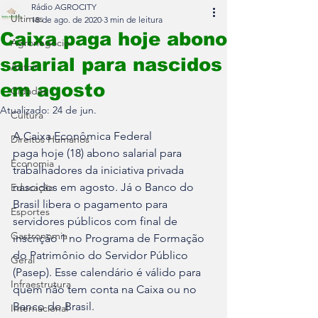
Rádio AGROCITY
Últimas
18 de ago. de 2020
3 min de leitura
Caixa paga hoje abono
Agronegócio
salarial para nascidos
Auto+
em agosto
Cidades
Atualizado:
24 de jun.
Cultura
A Caixa Econômica Federal 
Direitos Humanos
paga hoje (18) abono salarial para 
Economia
trabalhadores da iniciativa privada 
nascidos em agosto. Já o Banco do 
Educação
Brasil libera o pagamento para 
Esportes
servidores públicos com final de 
Gastronomia
inscrição 1 no Programa de Formação 
do Patrimônio do Servidor Público 
Geral
(Pasep). Esse calendário é válido para 
Infraestrutura
quem não tem conta na Caixa ou no 
Banco do Brasil.
Internacional