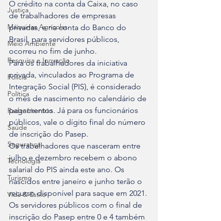
O crédito na conta da Caixa, no caso 
Justiça
de trabalhadores de empresas 
Máquinas Agrícolas
privadas, e na conta do Banco do 
Brasil, para servidores públicos, 
Meio Ambiente
ocorreu no fim de junho.
Pesquisa e Inovação
Para os trabalhadores da iniciativa 
privada, vinculados ao Programa de 
Polícia
Integração Social (PIS), é considerado 
Política
o mês de nascimento no calendário de 
pagamentos. Já para os funcionários 
Radar Literário
públicos, vale o dígito final do número 
Saúde
de inscrição do Pasep.
Segurança
Os trabalhadores que nasceram entre 
julho e dezembro recebem o abono 
Tecnologia
salarial do PIS ainda este ano. Os 
Turismo
nascidos entre janeiro e junho terão o 
recurso disponível para saque em 2021.
Vida & Estilo
Os servidores públicos com o final de 
inscrição do Pasep entre 0 e 4 também 