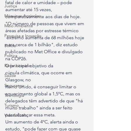
fatal de calor e umidade – pode 

Justiça
aumentar até 15 vezes, 
Máquinas Agrícolas
comparativamente aos dias de hoje.
"O número de pessoas que vivem em 
Meio Ambiente
áreas afetadas por estresse térmico

Pesquisa e Inovação
 extremo aumenta de 68 milhões hoje 
para cerca de 1 bilhão", diz estudo 

Polícia
publicado no Met Office e divulgado 
Política
na COP26.
Radar Literário
O principal objetivo da 
cúpula climática, que ocorre em 
Saúde
Glasgow, no 

Segurança
Reino Unido, é conseguir limitar o 
aquecimento global a 1,5ºC, mas os 

Tecnologia
delegados têm advertido de que "há 
Turismo
muito trabalho" ainda a ser feito 

para alcançar essa meta.
Vida & Estilo
Um aumento de 4ºC, alerta ainda o 
estudo, "pode fazer com que quase 
