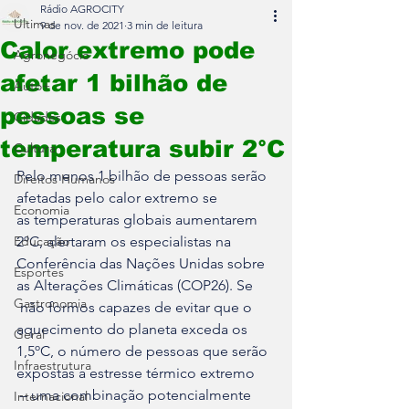
Rádio AGROCITY
Últimas
9 de nov. de 2021
3 min de leitura
Calor extremo pode
Agronegócio
afetar 1 bilhão de
Auto+
pessoas se
Cidades
temperatura subir 2°C
Cultura
Pelo menos 1 bilhão de pessoas serão 
Direitos Humanos
afetadas pelo calor extremo se 

Economia
as temperaturas globais aumentarem 
Educação
2ºC, alertaram os especialistas na 

Conferência das Nações Unidas sobre 
Esportes
as Alterações Climáticas (COP26). Se

Gastronomia
 não formos capazes de evitar que o 
aquecimento do planeta exceda os 

Geral
1,5ºC, o número de pessoas que serão 
Infraestrutura
expostas a estresse térmico extremo

 – uma combinação potencialmente 
Internacional