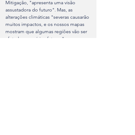
Mitigação, "apresenta uma visão 

assustadora do futuro". Mas, as 
alterações climáticas "severas causarão 

muitos impactos, e os nossos mapas 
mostram que algumas regiões vão ser 

afetadas por vários fatores".
Por isso, segundo ele, é urgente que 
sejam reduzidas rapidamente as 

emissões poluentes. "Se quisermos 
evitar as piores consequências das 

alterações climáticas não mitigadas".
Agronegócio
Ver tudo
Posts recentes