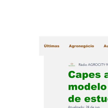
Últimas
Agronegócio
A
Rádio AGROCITY
9
Educação
Esportes
Capes a
modelo
Máquinas Agrícolas
Me
de est
Radar Literário
Saúde
Atualizado:
24 de jun.