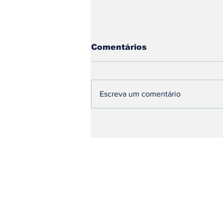
Comentários
Escreva um comentário
A Revolução Logística
no Campo: R$ 289
Bilhões e Novas
Soluções Multimodais
para Baratear o Frete
Graneleiro