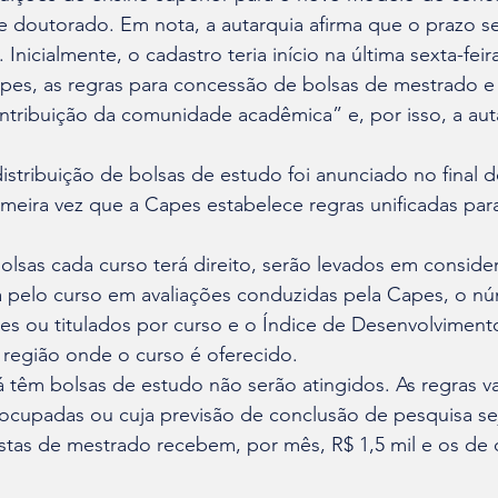
 doutorado. Em nota, a autarquia afirma que o prazo se
nicialmente, o cadastro teria início na última sexta-feira 
es, as regras para concessão de bolsas de mestrado e
tribuição da comunidade acadêmica” e, por isso, a auta
stribuição de bolsas de estudo foi anunciado no final 
imeira vez que a Capes estabelece regras unificadas par
olsas cada curso terá direito, serão levados em conside
da pelo curso em avaliações conduzidas pela Capes, o n
tes ou titulados por curso e o Índice de Desenvolvimen
região onde o curso é oferecido. 
 têm bolsas de estudo não serão atingidos. As regras v
ocupadas ou cuja previsão de conclusão de pesquisa sej
istas de mestrado recebem, por mês, R$ 1,5 mil e os de