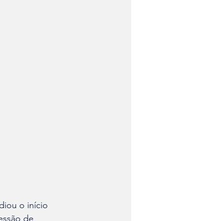
iou o início 
essão de 