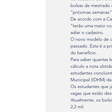
bolsas de mestrado e
“próximas semanas”. I
De acordo com a Cap
“terão uma maior con
adiar o cadastro. 
O novo modelo de di
passado. Esta é a pr
do benefício. 
Para saber quantas b
cálculo a nota obti
estudantes concluin
Municipal (IDHM) da 
Os estudantes que já
vagas que estão des
Atualmente, os bols
2,2 mil.