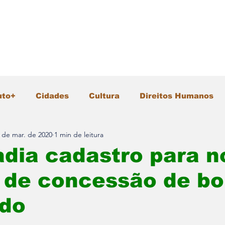
uto+
Cidades
Cultura
Direitos Humanos
 de mar. de 2020
1 min de leitura
Gastronomia
Geral
Infraestrutura
Intern
dia cadastro para n
 de concessão de bo
io Ambiente
Pesquisa e Inovação
Polícia
udo
Segurança
Tecnologia
Turismo
Vida &