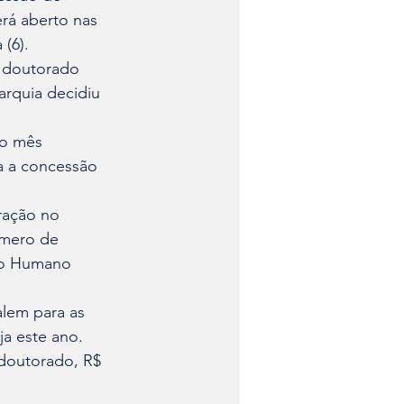
rá aberto nas 
(6). 
 doutorado 
rquia decidiu 
do mês 
a a concessão 
ração no 
úmero de 
to Humano 
alem para as 
a este ano. 
 doutorado, R$ 