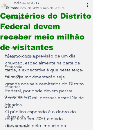
Rádio AGROCITY
Últimas
2 de nov. de 2021
2 min de leitura
Cemitérios do Distrito
Agronegócio
Federal devem
Auto+
receber meio milhão
Cidades
de visitantes
Cultura
Mesmo com a previsão de um dia 
Direitos Humanos
chuvoso, especialmente na parte da 

Economia
tarde, a expectativa é que nesta terça-
Educação
feira (2) a movimentação seja 

grande nos seis cemitérios do Distrito 
Esportes
Federal, por onde devem passar 

Gastronomia
cerca de 500 mil pessoas neste Dia de 
Finados.
Geral
O público esperado é o dobro do 
Infraestrutura
registrado em 2020, afetado 

diretamente pelo impacto da 
Internacional