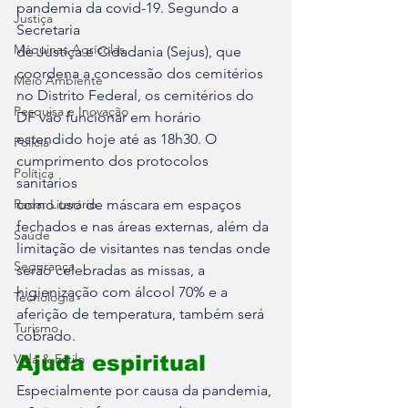
pandemia da covid-19. Segundo a 
Justiça
Secretaria 

Máquinas Agrícolas
de Justiça e Cidadania (Sejus), que 
coordena a concessão dos cemitérios 

Meio Ambiente
no Distrito Federal, os cemitérios do 
Pesquisa e Inovação
DF vão funcionar em horário 

estendido hoje até as 18h30. O 
Polícia
cumprimento dos protocolos 
Política
sanitários 

Radar Literário
como uso de máscara em espaços 
fechados e nas áreas externas, além da 

Saúde
limitação de visitantes nas tendas onde 
Segurança
serão celebradas as missas, a 

higienização com álcool 70% e a 
Tecnologia
aferição de temperatura, também será 

Turismo
cobrado.
Vida & Estilo
Ajuda espiritual
Especialmente por causa da pandemia, 