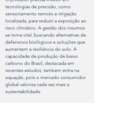
tecnologias de precisão, como 
sensoriamento remoto e irrigação 
localizada, para reduzir a exposição ao 
risco climático. A gestão dos insumos 
se torna vital, buscando alternativas de 
defensivos biológicos e soluções que 
aumentem a resiliência do solo. A 
capacidade de produção de baixo 
carbono do Brasil, destacada em 
recentes estudos, também entra na 
equação, pois o mercado consumidor 
global valoriza cada vez mais a 
sustentabilidade.
Em suma, a safra 2025/26 é uma corrida 
de obstáculos. O primeiro, o plantio 
irregular, está sendo superado com 
cautela e tecnologia. Os próximos 