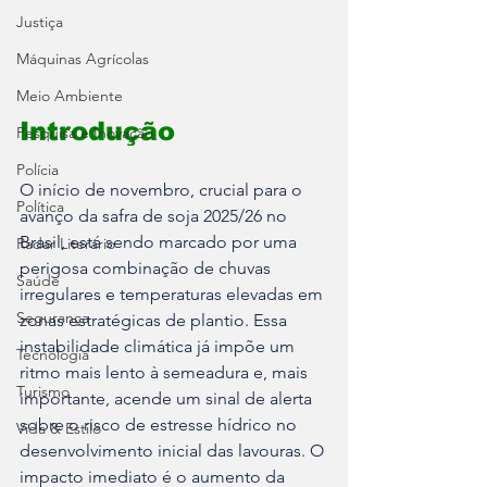
Justiça
Máquinas Agrícolas
Meio Ambiente
Introdução
Pesquisa e Inovação
Polícia
O início de novembro, crucial para o 
Política
avanço da safra de soja 2025/26 no 
Brasil, está sendo marcado por uma 
Radar Literário
perigosa combinação de chuvas 
Saúde
irregulares e temperaturas elevadas em 
Segurança
zonas estratégicas de plantio. Essa 
instabilidade climática já impõe um 
Tecnologia
ritmo mais lento à semeadura e, mais 
Turismo
importante, acende um sinal de alerta 
sobre o risco de estresse hídrico no 
Vida & Estilo
desenvolvimento inicial das lavouras. O 
impacto imediato é o aumento da 