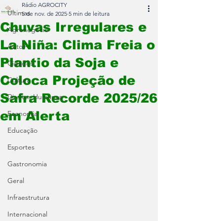
Rádio AGROCITY
Últimas
5 de nov. de 2025
5 min de leitura
Chuvas Irregulares e
Agronegócio
La Niña: Clima Freia o
Auto+
Plantio da Soja e
Cidades
Coloca Projeção de
Cultura
Safra Recorde 2025/26
Direitos Humanos
em Alerta
Economia
Educação
Esportes
Gastronomia
Geral
Infraestrutura
Internacional