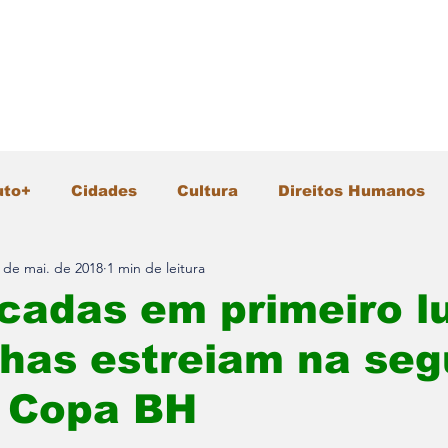
uto+
Cidades
Cultura
Direitos Humanos
 de mai. de 2018
1 min de leitura
Gastronomia
Geral
Infraestrutura
Intern
icadas em primeiro l
nhas estreiam na se
io Ambiente
Pesquisa e Inovação
Polícia
a Copa BH
Segurança
Tecnologia
Turismo
Vida &