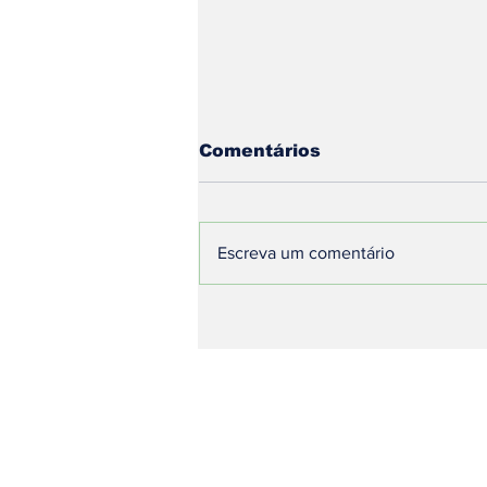
Comentários
Escreva um comentário
Decisão na Copa do
Brasil: Galo e Cruzeiro
Definem Futuro
Nacional em Semana
Decisiva