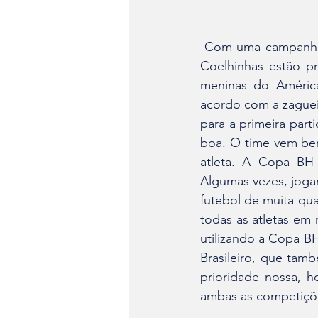
 Com uma campanha quase perfeita na primeira fase da Copa BH de Futebol Feminino, as 
Coelhinhas estão pr
meninas do América
acordo com a zaguei
para a primeira par
boa. O time vem bem
atleta. A Copa BH 
Algumas vezes, joga
futebol de muita qua
todas as atletas em
utilizando a Copa BH
Brasileiro, que tam
prioridade nossa, 
ambas as competiçõe