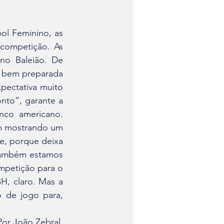
competição. As 
no Baleião. De 
 bem preparada 
ectativa muito 
to”, garante a 
co americano. 
m mostrando um 
e, porque deixa 
Também estamos 
mpetição para o 
, claro. Mas a 
 de jogo para, 
 Por João Zebral 