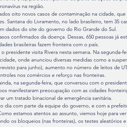
onavírus na região.
ados oito novos casos de contaminação na cidade, que
es. Santana do Livramento, no lado brasileiro, tem 35 c
m dados do site do governo do Rio Grande do Sul.
asos confirmados da doença. Dessas, 650 pessoas já est
dades brasileiras fazem fronteira com o país.
o presidente visita Rivera nesta semana. Na segunda-feira
 cidade, onde anunciou diversas medidas como a suspen
(previsto para junho), aumento no número de leitos de U
ontroles nos comércios e reforço nas fronteiras.
inda, na segunda-feira, que conversou com o presidente
os manifestaram preocupação com as cidades fronteiriç
r um tratado binacional de emergência sanitária.
ro dia com parte da equipe do governo, e com a prefei
Como estamos atentos ao assunto, viemos hoje para ve
do os bloqueios (nas fronteiras), os testes aleatórios e