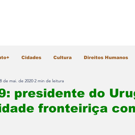
uto+
Cidades
Cultura
Direitos Humanos
8 de mai. de 2020
2 min de leitura
Gastronomia
Geral
Infraestrutura
Intern
9: presidente do Uru
cidade fronteiriça co
io Ambiente
Pesquisa e Inovação
Polícia
Segurança
Tecnologia
Turismo
Vida &