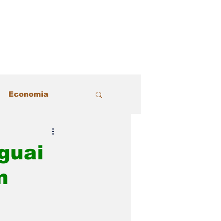
Economia
acional
Justiça
guai
m
Política
 Estilo