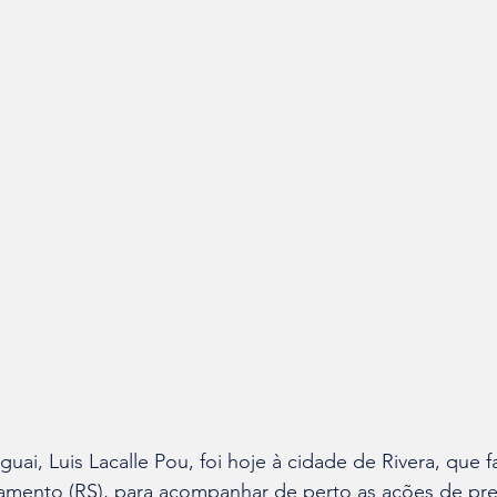
ai, Luis Lacalle Pou, foi hoje à cidade de Rivera, que fa
amento (RS), para acompanhar de perto as ações de pr