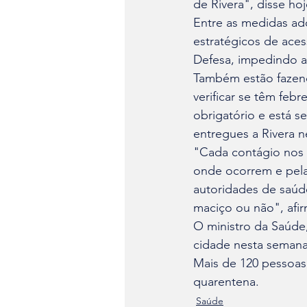
de Rivera", disse ho
Entre as medidas ado
estratégicos de aces
Defesa, impedindo a 
Também estão fazend
verificar se têm feb
obrigatório e está s
entregues a Rivera n
"Cada contágio nos 
onde ocorrem e pela
autoridades de saúde
maciço ou não", afir
O ministro da Saúde, 
cidade nesta semana,
Mais de 120 pessoas
quarentena.
Saúde