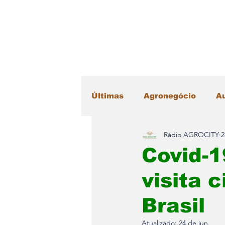
Últimas
Agronegócio
A
Rádio AGROCITY
2
Educação
Esportes
Covid-1
visita 
Máquinas Agrícolas
Me
Brasil
Radar Literário
Saúde
Atualizado:
24 de jun.