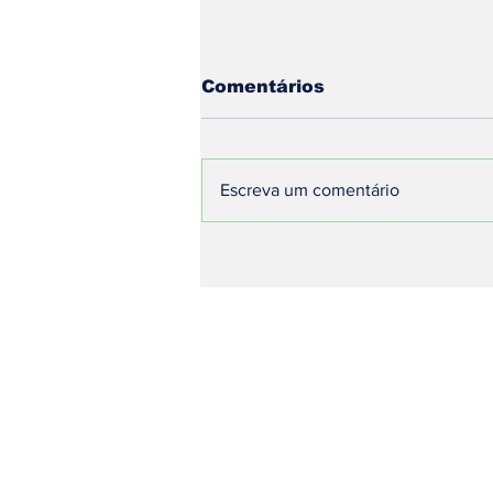
Comentários
Escreva um comentário
Multivacinação em
Minas Gerais: BH
Reforça Imunização
Contra Poliomielite,
Gripe e Dengue para
Proteger a População