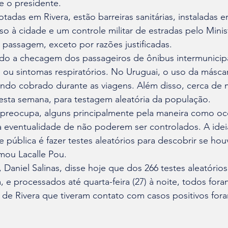
je o presidente.
tadas em Rivera, estão barreiras sanitárias, instaladas 
so à cidade e um controle militar de estradas pelo Minis
passagem, exceto por razões justificadas.
o a checagem dos passageiros de ônibus intermunicipa
re ou sintomas respiratórios. No Uruguai, o uso da másca
endo cobrado durante as viagens. Além disso, cerca de m
esta semana, para testagem aleatória da população.
preocupa, alguns principalmente pela maneira como oc
 eventualidade de não poderem ser controlados. A idei
 pública é fazer testes aleatórios para descobrir se ho
mou Lacalle Pou.
Daniel Salinas, disse hoje que dos 266 testes aleatórios
 e processados ​até quarta-feira (27) à noite, todos fora
 de Rivera que tiveram contato com casos positivos for