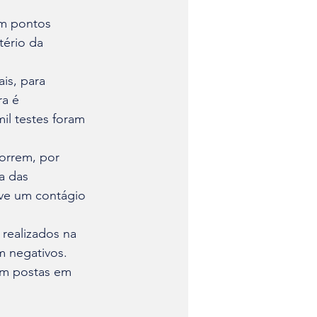
em pontos 
tério da 
is, para 
ra é 
il testes foram 
orrem, por 
a das 
uve um contágio 
 realizados na 
m negativos. 
am postas em 