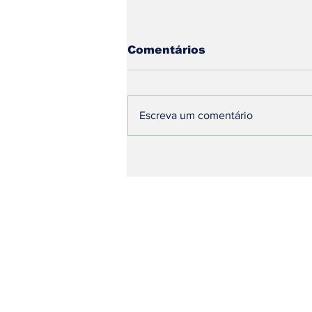
Comentários
Escreva um comentário
Copom e a Trégua na
Inflação: O Impacto da
Nova Trajetória da Selic
na Economia Brasileira