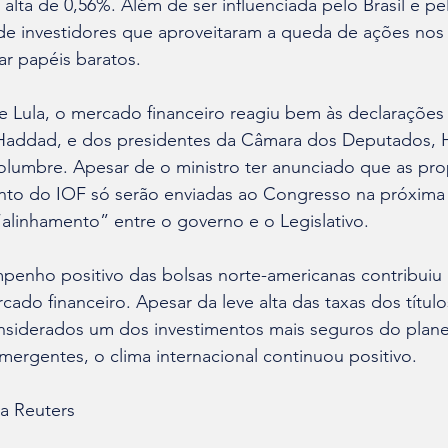
lta de 0,56%. Além de ser influenciada pelo Brasil e pelo
de investidores que aproveitaram a queda de ações nos 
r papéis baratos.
e Lula, o mercado financeiro reagiu bem às declarações 
Haddad, e dos presidentes da Câmara dos Deputados, 
olumbre. Apesar de o ministro ter anunciado que as pro
ento do IOF só serão enviadas ao Congresso na próxima
“alinhamento” entre o governo e o Legislativo.
mpenho positivo das bolsas norte-americanas contribuiu
o financeiro. Apesar da leve alta das taxas dos títul
nsiderados um dos investimentos mais seguros do planet
mergentes, o clima internacional continuou positivo.
a Reuters