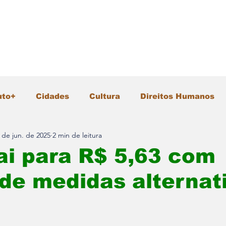
uto+
Cidades
Cultura
Direitos Humanos
 de jun. de 2025
2 min de leitura
Gastronomia
Geral
Infraestrutura
Intern
ai para R$ 5,63 com
de medidas alternat
io Ambiente
Pesquisa e Inovação
Polícia
Segurança
Tecnologia
Turismo
Vida &