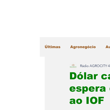
Últimas
Agronegócio
A
Rádio AGROCITY
4
Educação
Esportes
Dólar c
espera 
Máquinas Agrícolas
Me
ao IOF
Radar Literário
Saúde