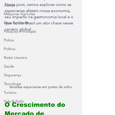
Neste post, vamos explorar como as 
Justiça
especiarias afetam nossa economia, 
Máquinas Agrícolas
seu impacto na gastronomia local e o 
Meio Ambiente
que faz do Brasil um ator chave nesse 
cenário global. 
Pesquisa e Inovação
Polícia
Política
Radar Literário
Saúde
Segurança
Tecnologia
Variadas especiarias em potes de vidro.
Turismo
Vida & Estilo
O Crescimento do 
Mercado de 