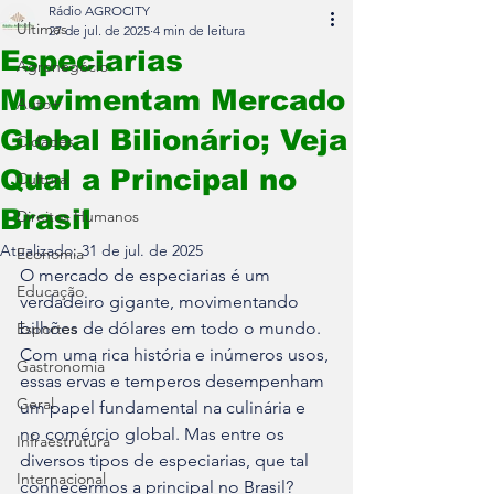
Rádio AGROCITY
Últimas
27 de jul. de 2025
4 min de leitura
Especiarias
Agronegócio
Movimentam Mercado
Auto+
Global Bilionário; Veja
Cidades
Qual a Principal no
Cultura
Brasil
Direitos Humanos
Atualizado:
31 de jul. de 2025
Economia
O mercado de especiarias é um 
Educação
verdadeiro gigante, movimentando 
bilhões de dólares em todo o mundo. 
Esportes
Com uma rica história e inúmeros usos, 
Gastronomia
essas ervas e temperos desempenham 
Geral
um papel fundamental na culinária e 
no comércio global. Mas entre os 
Infraestrutura
diversos tipos de especiarias, que tal 
Internacional
conhecermos a principal no Brasil? 