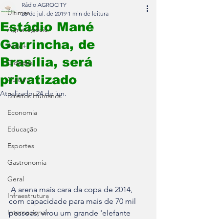
Rádio AGROCITY
Últimas
26 de jul. de 2019
1 min de leitura
Estádio Mané
Agronegócio
Garrincha, de
Auto+
Brasília, será
Cidades
privatizado
Cultura
Atualizado:
24 de jun.
Direitos Humanos
Economia
Educação
Esportes
Gastronomia
Geral
 A arena mais cara da copa de 2014, 
Infraestrutura
com capacidade para mais de 70 mil 
Internacional
pessoas, virou um grande 'elefante 