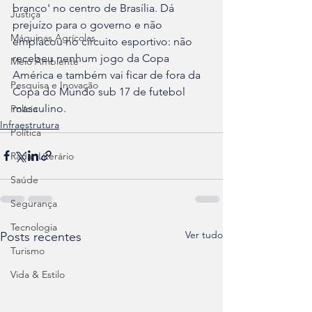
branco' no centro de Brasília. Dá 
Justiça
prejuízo para o governo e não 
Máquinas Agrícolas
emplacou no circuito esportivo: não 
recebeu nenhum jogo da Copa 
Meio Ambiente
América e também vai ficar de fora da 
Pesquisa e Inovação
Copa do Mundo sub 17 de futebol 
masculino.
Polícia
Infraestrutura
Política
Radar Literário
Saúde
Segurança
Tecnologia
Ver tudo
Posts recentes
Turismo
Vida & Estilo