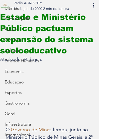
Rádio AGROCITY
Últimas
14 de jul. de 2020
2 min de leitura
Estado e Ministério
Agronegócio
Público pactuam
Auto+
expansão do sistema
Cidades
socioeducativo
Cultura
Atualizado:
24 de jun.
Direitos Humanos
Economia
Educação
Esportes
Gastronomia
Geral
Infraestrutura
O 
Governo de Minas
 firmou, junto ao 
Internacional
Ministério Público de Minas Gerais, a 2ª 