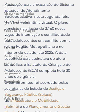
Pactuação para a Expansão do Sistema 
Justiça
Estadual de Atendimento 
Máquinas Agrícolas
Socioeducativo, nesta segunda-feira 
Meio Ambiente
(13/7), em cerimônia virtual. O plano 
consiste na criação de 3.160 novas 
Pesquisa e Inovação
vagas de internação e semiliberdade 
Polícia
para adolescentes em conflito com a 
lei, na Região Metropolitana e no 
Política
interior do estado, até 2025. A data 
Radar Literário
escolhida para assinatura do ato é 
simbólica: o Estatuto da Criança e do 
Saúde
Adolescente (ECA) completa hoje 30 
Segurança
anos de vigência. 
Tecnologia
O compromisso foi acordado pelas 
secretarias de Estado de 
Justiça e 
Turismo
Segurança Pública (Sejusp)
, 
Vida & Estilo
de 
Infraestrutura e Mobilidade 
(Seinfra)
 e de 
Planejamento e Gestão 