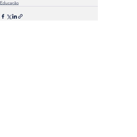
Educação
Ver tudo
Posts recentes