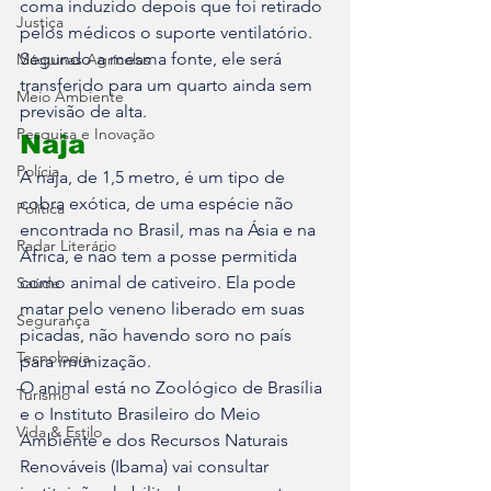
coma induzido depois que foi retirado 
Justiça
pelos médicos o suporte ventilatório. 
Segundo a mesma fonte, ele será 
Máquinas Agrícolas
transferido para um quarto ainda sem 
Meio Ambiente
previsão de alta.
Pesquisa e Inovação
Naja
Polícia
A naja, de 1,5 metro, é um tipo de 
cobra exótica, de uma espécie não 
Política
encontrada no Brasil, mas na Ásia e na 
Radar Literário
África, e não tem a posse permitida 
como animal de cativeiro. Ela pode 
Saúde
matar pelo veneno liberado em suas 
Segurança
picadas, não havendo soro no país 
Tecnologia
para imunização. 
O animal está no Zoológico de Brasília 
Turismo
e o Instituto Brasileiro do Meio 
Vida & Estilo
Ambiente e dos Recursos Naturais 
Renováveis (Ibama) vai consultar 