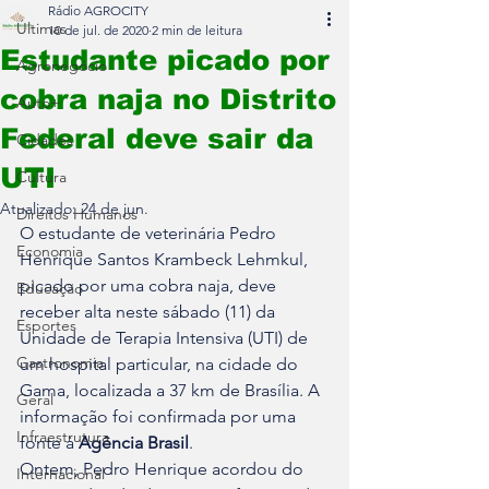
Rádio AGROCITY
Últimas
10 de jul. de 2020
2 min de leitura
Estudante picado por
Agronegócio
cobra naja no Distrito
Auto+
Federal deve sair da
Cidades
UTI
Cultura
Atualizado:
24 de jun.
Direitos Humanos
O estudante de veterinária Pedro 
Economia
Henrique Santos Krambeck Lehmkul, 
picado por uma cobra naja, deve 
Educação
receber alta neste sábado (11) da 
Esportes
Unidade de Terapia Intensiva (UTI) de 
Gastronomia
um hospital particular, na cidade do 
Gama, localizada a 37 km de Brasília. A 
Geral
informação foi confirmada por uma 
Infraestrutura
fonte à 
Agência Brasil
.
Ontem, Pedro Henrique acordou do 
Internacional