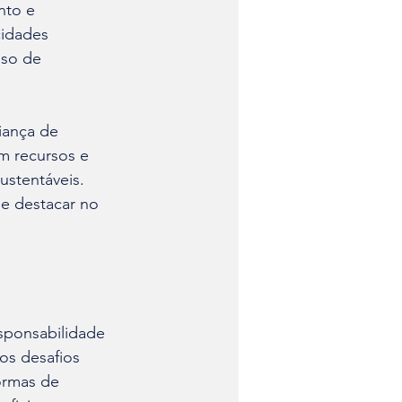
nto e 
cidades 
so de 
iança de 
m recursos e 
stentáveis. 
e destacar no 
sponsabilidade 
os desafios 
ormas de 