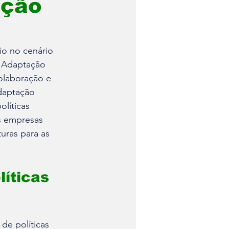
ação
o no cenário 
e Adaptação 
colaboração e 
daptação 
líticas 
s empresas 
uras para as 
íticas 
de políticas 