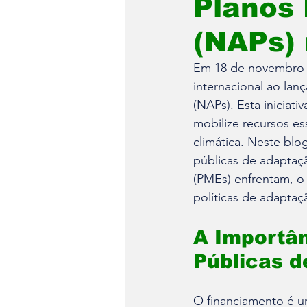
Planos
(NAPs)
Em 18 de novembro d
internacional ao la
(NAPs). Esta iniciati
mobilize recursos es
climática. Neste blo
públicas de adaptaç
(PMEs) enfrentam, o 
políticas de adaptaçã
A Importân
Públicas 
O financiamento é u