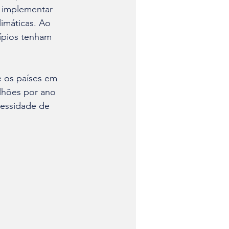
e implementar 
imáticas. Ao 
ípios tenham 
 os países em 
lhões por ano 
cessidade de 