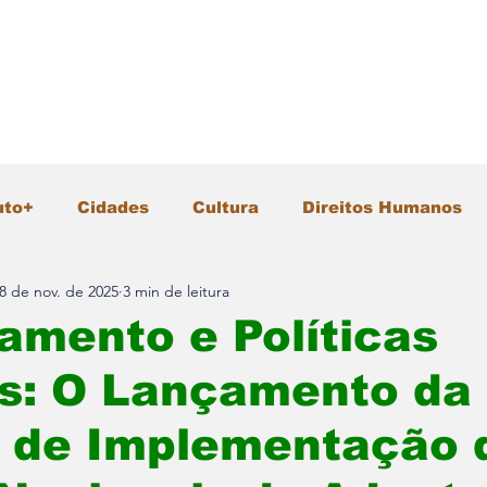
uto+
Cidades
Cultura
Direitos Humanos
8 de nov. de 2025
3 min de leitura
Gastronomia
Geral
Infraestrutura
Intern
amento e Políticas
as: O Lançamento da
io Ambiente
Pesquisa e Inovação
Polícia
a de Implementação 
Segurança
Tecnologia
Turismo
Vida &