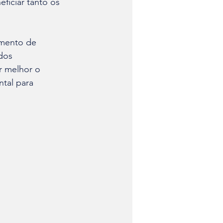
ficiar tanto os 
amento de 
dos 
r melhor o 
tal para 