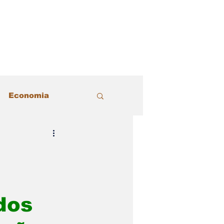
Economia
acional
Justiça
Política
dos
 Estilo