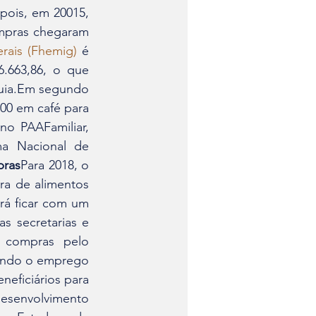
ois, em 20015, 
mpras chegaram 
rais (Fhemig)
 é 
.663,86, o que 
quia.Em segundo 
00 em café para 
o PAAFamiliar, 
a Nacional de 
pras
Para 2018, o 
a de alimentos 
rá ficar com um 
 secretarias e 
 compras pelo 
tando o emprego 
eficiários para 
senvolvimento 