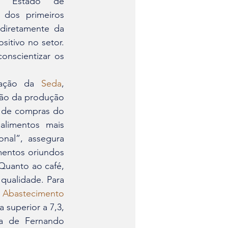
socioeconômico das comunidades.Para o secretário-adjunto de Estado de 
dos primeiros 
diretamente da 
itivo no setor. 
nscientizar os 
zação da 
Seda
, 
ão da produção 
 de compras do 
limentos mais 
nal”, assegura 
mentos oriundos 
Quanto ao café, 
qualidade. Para 
 Abastecimento 
superior a 7,3, 
a de Fernando 