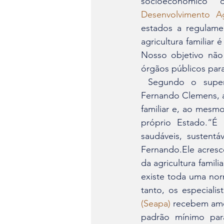
Desenvolvimento Ag
estados a regulamen
agricultura familiar
Nosso objetivo não
órgãos públicos par
 Segundo o supe
Fernando Clemens, a
familiar e, ao mes
próprio Estado.“É
saudáveis, sustentá
Fernando.Ele acresce
da agricultura famil
existe toda uma nor
tanto, os especialis
(Seapa)
 recebem amos
padrão mínimo par