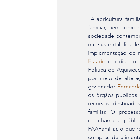
 A agricultura familiar - alicerçada no cultivo tradicional de alimentos pelo próprio núcleo 
familiar, bem como 
sociedade contempo
na sustentabilida
implementação de n
Estado
 decidiu por
Política de Aquisiçã
por meio de altera
govenador 
Fernando
os órgãos públicos 
recursos destinados
familiar. O proces
de chamada públic
PAAFamiliar, o que r
compras de aliment