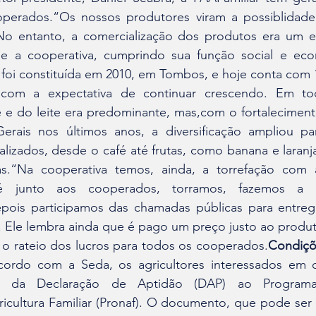
operados.“Os nossos produtores viram a possiblidade
r. No entanto, a comercialização dos produtos era um 
ge a cooperativa, cumprindo sua função social e econ
foi constituída em 2010, em Tombos, e hoje conta com 
com a expectativa de continuar crescendo. Em tod
 e do leite era predominante, mas,com o fortalecimento
erais nos últimos anos, a diversificação ampliou pa
lizados, desde o café até frutas, como banana e laranj
s.“Na cooperativa temos, ainda, a torrefação com alv
fé junto aos cooperados, torramos, fazemos 
ois participamos das chamadas públicas para entreg
. Ele lembra ainda que é pago um preço justo ao produtor
 o rateio dos lucros para todos os cooperados.
Condiçõe
ordo com a Seda, os agricultores interessados em co
am da Declaração de Aptidão (DAP) ao Programa
ricultura Familiar (Pronaf). O documento, que pode ser