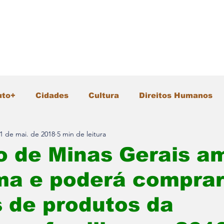
uto+
Cidades
Cultura
Direitos Humanos
1 de mai. de 2018
5 min de leitura
Gastronomia
Geral
Infraestrutura
Intern
 de Minas Gerais am
ma e poderá comprar
io Ambiente
Pesquisa e Inovação
Polícia
 de produtos da
Segurança
Tecnologia
Turismo
Vida &