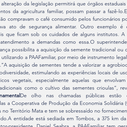
lteração da legislação permitirá que órgãos estaduais 
ntos da agricultura familiar, possam passar a fazê-lo.
não compravam o café consumido pelos funcionários po
izava ato de segurança alimentar. Outro exemplo é
is que ficam sob os cuidados de alguns institutos. A a
atendimento a demandas como essa.O superintendent
ça possibilita a aquisição da semente tradicional ou c
utilizando a PAAFamiliar, por meio de instrumento legal,
A aquisição de sementes tende a valorizar a agrobiodi
odiversidade, estimulando as experiências locais de us
icos vegetais, especialmente aquelas que envolvam
radicionais como o cultivo das sementes crioulas”, rev
namental
De olho nas chamadas públicas estão co
elas a Cooperativa de Produção da Economia Solidária (
s no Território Mata e tem se sobressaído no fornecimen
o.A entidade está sediada em Tombos, a 375 km da ca
tor-presidente, Daniel Seabra, a PAAFamiliar tem ge