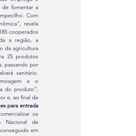
 de fomentar a 
empecilho. Com 
ômica”, revela 
185 cooperados 
a a região, a 
 da agricultura 
ra 25 produtos 
a, passando por 
ará sanitário. 
a moagem e o 
a do produto”, 
 e, ao final de 
s para entrada 
mercializar os 
 Nacional de 
 conseguido em 