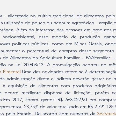
na utilização de pouco ou nenhum agrotóxico - amplia o
rânea. Além do interesse das pessoas em produtos ma
de socioambiental, esse modelo de produção ganh
ovas políticas públicas, como em Minas Gerais, onde
 aumentar o percentual de compras desse segmento 
o de Alimentos da Agricultura Familiar – PAAFamiliar – e
ção na Lei 20.608/13. A promulgação ocorreu no mês
 Pimentel
.Uma das novidades refere-se à determinaçã
da administração direta e indireta deverão gastar no 
 à aquisição de alimentos com produtos originários 
so ocorre mediante dispensa de licitação, porém co
a.Em 2017, foram gastos R$ 663.022,90 em compra
epresentou 23,75% do valor totalizado em R$ 2.791.125,
os pelo Estado. De acordo com números da 
Secretar