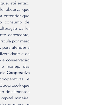
que, até então, 
Ele observa que 
r entender que 
 o consumo de 
lteração da lei 
e acrescenta, 
rioula por meio 
 para atender à 
versidade e os 
o e conservação 
 o manejo das 
ela.
Cooperativa 
operativas e 
Cooprosol) que 
to de alimentos 
pital mineira. 
rado emprego e 