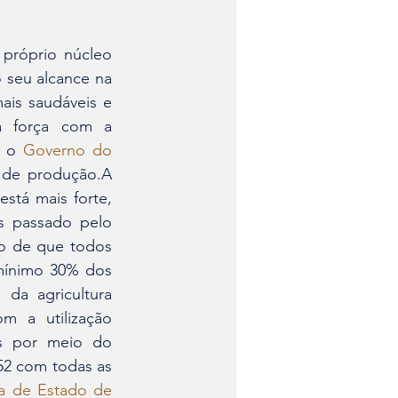
 seu alcance na 
is saudáveis e 
a força com a 
 o 
Governo do 
de produção.A 
stá mais forte, 
 passado pelo 
o de que todos 
mínimo 30% dos 
da agricultura 
m a utilização 
s por meio do 
52 com todas as 
ia de Estado de 