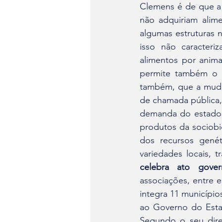
Clemens é de que a a
não adquiriam alime
algumas estruturas 
isso não caracter
alimentos por anima
permite também o 
também, que a mudan
de chamada pública, 
demanda do estado.“
produtos da sociobi
dos recursos genét
variedades locais, t
celebra ato gover
associações, entre 
integra 11 município
ao Governo do Estad
Segundo o seu dire