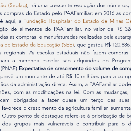
ão (Seplag)
, há uma crescente evolução dos números, p
s compras do Estado pelo PAAFamiliar; em 2016 as co
é aqui, a 
Fundação Hospitalar do Estado de Minas Ge
ção de alimentos do PAAFamiliar, no valor de R$ 326
odas as compras 
 e manufaturadas realizadas pela autar
ia de Estado da Educação (SEE)
, que gastou R$ 120.886,
s regionais. As escolas estaduais não fazem compras n
para a merenda escolar são adquiridos do Program
 (PNAE).
Expectativa de crescimento do volume de com
prevê um montante de até R$ 10 milhões para a compr
gãos da administração direta. Assim, a PAAFamiliar pode
ões, com as modificações na lei. Com as mudanças, as
ficam obrigados a fazer quase um terço das suas
a favorece o crescimento da agricultura familiar, aumen
Outro ponto de destaque refere-se à priorização de ben
dos grupos mais vulneráveis e contribuir para o de