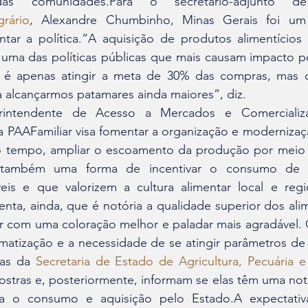
rário
, Alexandre Chumbinho, Minas Gerais foi um 
tar a política.“A aquisição de produtos alimentícios 
 é uma das políticas públicas que mais causam impacto pos
 é apenas atingir a meta de 30% das compras, mas co
a alcançarmos patamares ainda maiores”, diz.
rintendente de Acesso a Mercados e Comerciali
 PAAFamiliar visa fomentar a organização e modernizaç
mo tempo, ampliar o escoamento da produção por meio
 também uma forma de incentivar o consumo de a
veis e que valorizem a cultura alimentar local e regio
nta, ainda, que é notória a qualidade superior dos ali
iar com uma coloração melhor e paladar mais agradável. 
matização e a necessidade de se atingir parâmetros de 
tas da 
Secretaria de Estado de Agricultura, Pecuária e
tras e, posteriormente, informam se elas têm uma nota 
a o consumo e aquisição pelo Estado.A expectativ