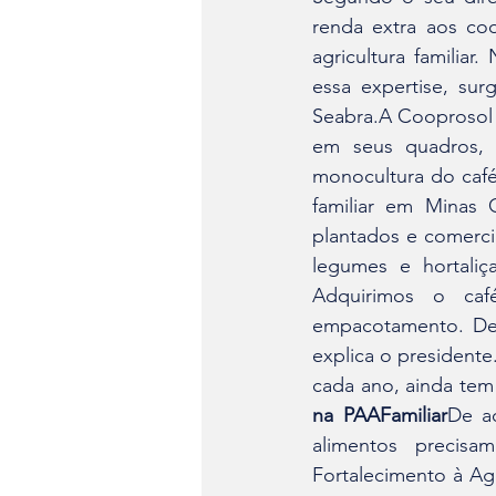
renda extra aos co
agricultura familia
essa expertise, sur
Seabra.A Cooprosol 
em seus quadros, 
monocultura do café
familiar em Minas G
plantados e comercia
legumes e hortaliça
Adquirimos o ca
empacotamento. Dep
explica o presidente
cada ano, ainda tem
na PAAFamiliar
De ac
alimentos precis
Fortalecimento à Ag