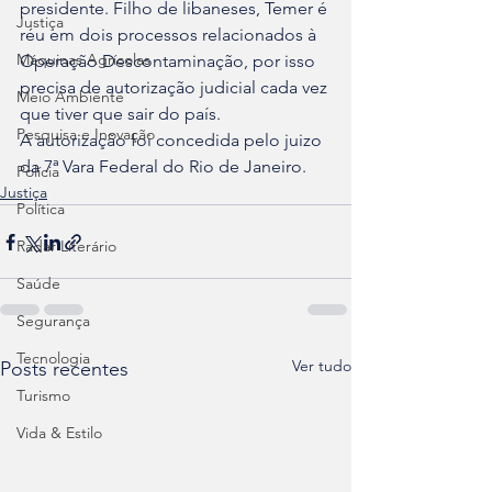
presidente. Filho de libaneses, Temer é 
Justiça
réu em dois processos relacionados à 
Máquinas Agrícolas
Operação Descontaminação, por isso 
precisa de autorização judicial cada vez 
Meio Ambiente
que tiver que sair do país.
Pesquisa e Inovação
A autorização foi concedida pelo juizo 
da 7ª Vara Federal do Rio de Janeiro.
Polícia
Justiça
Política
Radar Literário
Saúde
Segurança
Tecnologia
Ver tudo
Posts recentes
Turismo
Vida & Estilo