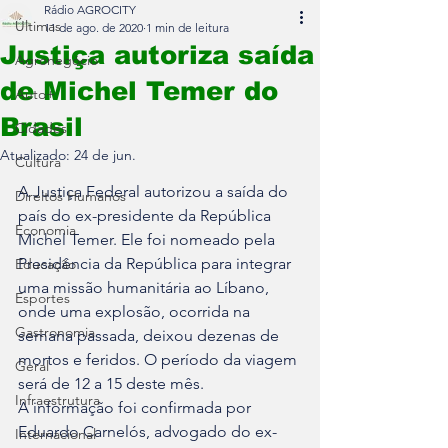
Rádio AGROCITY
Últimas
11 de ago. de 2020
1 min de leitura
Justiça autoriza saída
Agronegócio
de Michel Temer do
Auto+
Brasil
Cidades
Atualizado:
24 de jun.
Cultura
A Justiça Federal autorizou a saída do 
Direitos Humanos
país do ex-presidente da República 
Economia
Michel Temer. Ele foi nomeado pela 
Presidência da República para integrar 
Educação
uma missão humanitária ao Líbano, 
Esportes
onde uma explosão, ocorrida na 
Gastronomia
semana passada, deixou dezenas de 
mortos e feridos. O período da viagem 
Geral
será de 12 a 15 deste mês.
Infraestrutura
A informação foi confirmada por 
Eduardo Carnelós, advogado do ex-
Internacional