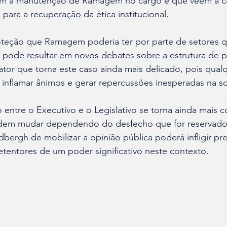
m à manutenção de Ramagem no cargo e que veem a c
para a recuperação da ética institucional.
roteção que Ramagem poderia ter por parte de setores 
 pode resultar em novos debates sobre a estrutura de po
ator que torna este caso ainda mais delicado, pois qual
nflamar ânimos e gerar repercussões inesperadas na s
o entre o Executivo e o Legislativo se torna ainda mais c
podem mudar dependendo do desfecho que for reservad
bergh de mobilizar a opinião pública poderá infligir pr
entores de um poder significativo neste contexto.