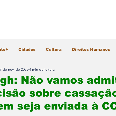
uto+
Cidades
Cultura
Direitos Humanos
7 de nov. de 2025
4 min de leitura
Gastronomia
Geral
Infraestrutura
Intern
gh: Não vamos admit
cisão sobre cassaçã
io Ambiente
Pesquisa e Inovação
Polícia
m seja enviada à C
Segurança
Tecnologia
Turismo
Vida &