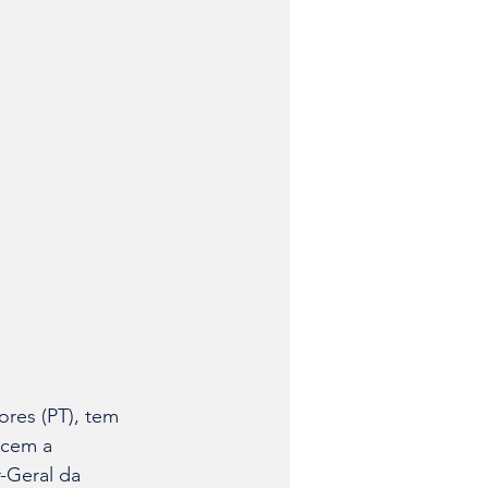
res (PT), tem 
ecem a 
-Geral da 