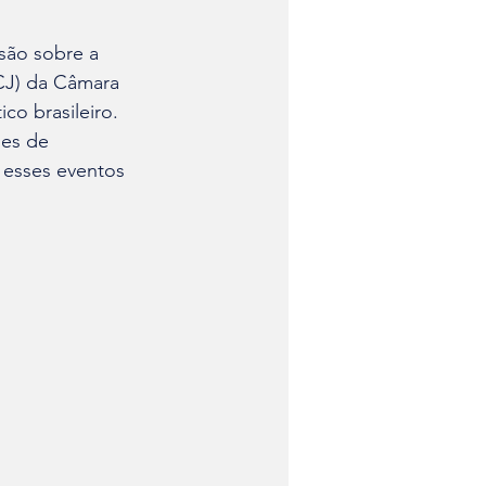
são sobre a 
CJ) da Câmara 
o brasileiro. 
ões de 
 esses eventos 