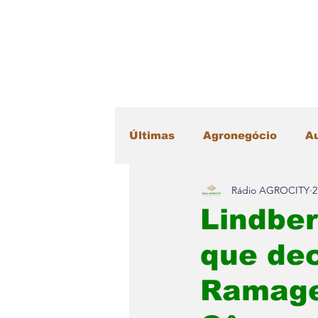
Últimas
Agronegócio
A
Rádio AGROCITY
2
Educação
Esportes
Lindber
que de
Máquinas Agrícolas
Me
Ramage
Radar Literário
Saúde