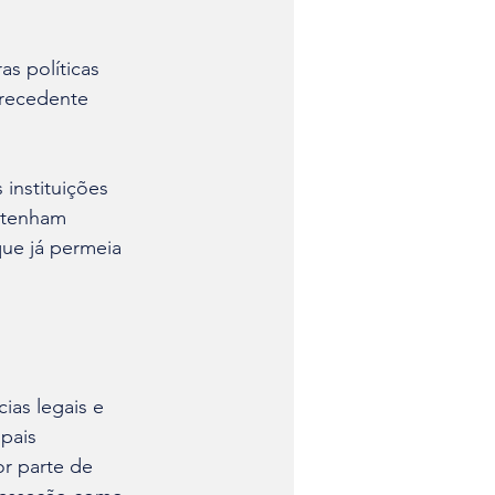
s políticas 
precedente 
instituições 
 tenham 
que já permeia 
as legais e 
pais 
r parte de 