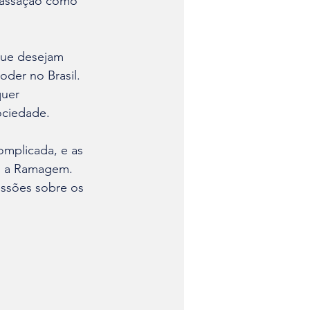
assação como 
que desejam 
der no Brasil. 
quer 
ociedade.
omplicada, e as 
o a Ramagem. 
essões sobre os 