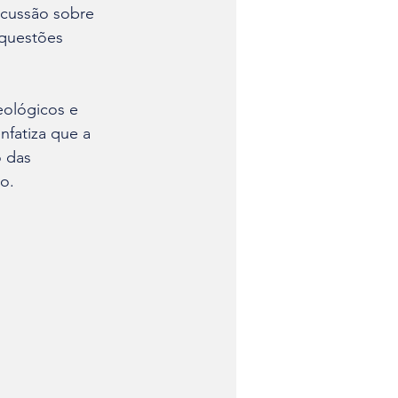
scussão sobre 
 questões 
eológicos e 
nfatiza que a 
 das 
o.