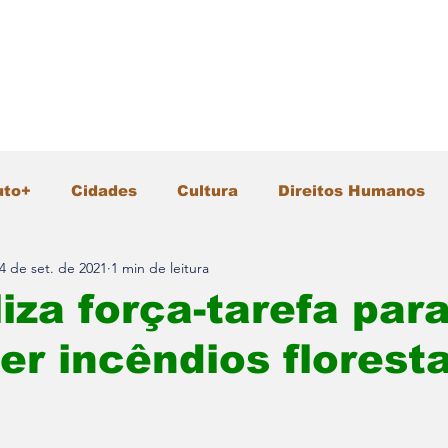
uto+
Cidades
Cultura
Direitos Humanos
4 de set. de 2021
1 min de leitura
Gastronomia
Geral
Infraestrutura
Intern
iza força-tarefa par
r incêndios florest
io Ambiente
Pesquisa e Inovação
Polícia
Segurança
Tecnologia
Turismo
Vida &