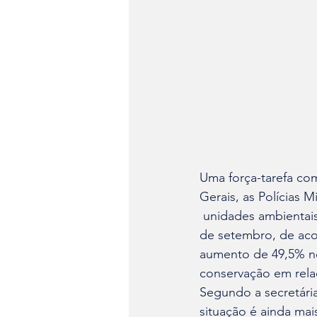
Uma força-tarefa co
Gerais, as Polícias M
 unidades ambientais mais atingidas por queimadas neste ano. Até o fim 

de setembro, de aco
aumento de 49,5% no
conservação em relaç
Segundo a secretária
situação é ainda mai