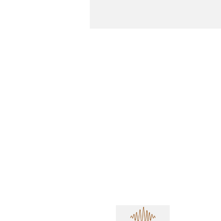
Crea MG abre concurso
em BH com salários
altos e oportunidades
Imperdíveis