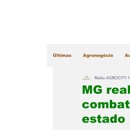
Últimas
Agronegócio
A
Rádio AGROCITY
1
Educação
Esportes
MG real
combate
Máquinas Agrícolas
Me
estado
Radar Literário
Saúde