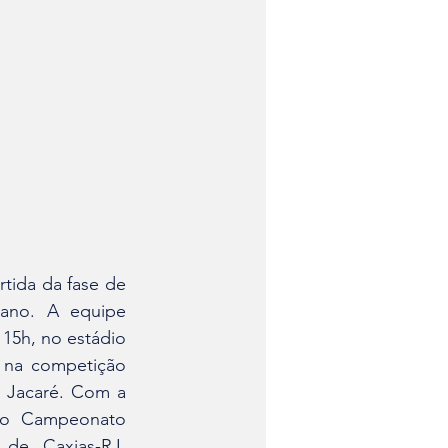
ano. A equipe 
15h, no estádio 
na competição 
o Jacaré. Com a 
do Campeonato 
de Caxias-RJ, 