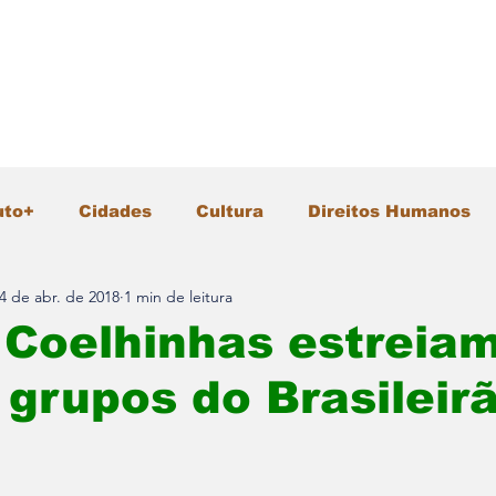
uto+
Cidades
Cultura
Direitos Humanos
4 de abr. de 2018
1 min de leitura
Gastronomia
Geral
Infraestrutura
Intern
 Coelhinhas estreia
 grupos do Brasileir
io Ambiente
Pesquisa e Inovação
Polícia
Segurança
Tecnologia
Turismo
Vida &