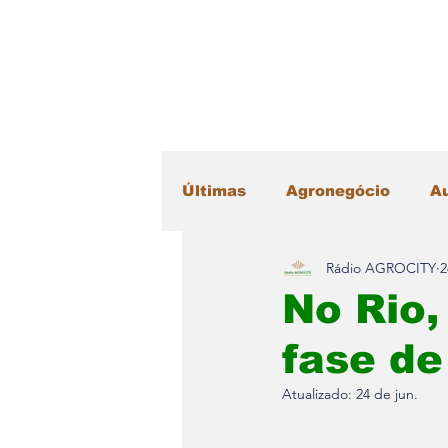
Últimas
Agronegócio
A
Rádio AGROCITY
2
Educação
Esportes
No Rio,
fase de
Máquinas Agrícolas
Me
Atualizado:
24 de jun.
Radar Literário
Saúde