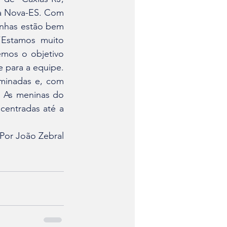
la Nova-ES. Com 
inhas estão bem 
“Estamos muito 
mos o objetivo 
e para a equipe. 
minadas e, com 
 As meninas do 
centradas até a 
 Por João Zebral