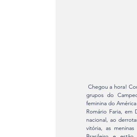
 Chegou a hora! Confiantes e preparadas, as Coelhinhas farão a primeira partida da fase de 
grupos do Campeona
feminina do América 
Romário Faria, em 
nacional, ao derrot
vitória, as menina
Brasileiro e estã