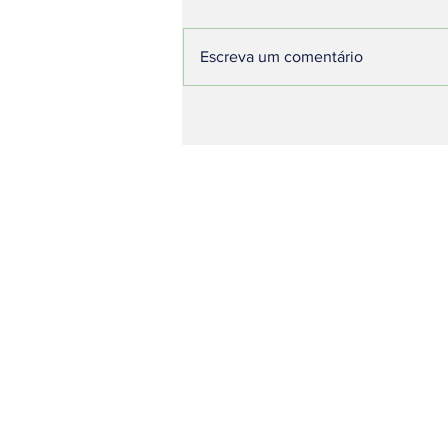
Escreva um comentário
Os Desafios da Pecuária
Brasileira em Tempos
de Mudanças
Climáticas