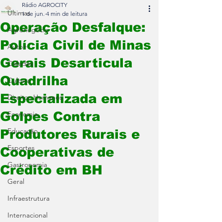
Rádio AGROCITY
Últimas
1 de jun.
4 min de leitura
Operação Desfalque:
Agronegócio
Polícia Civil de Minas
Auto+
Gerais Desarticula
Cidades
Quadrilha
Cultura
Especializada em
Direitos Humanos
Golpes Contra
Economia
Educação
Produtores Rurais e
Esportes
Cooperativas de
Gastronomia
Crédito em BH
Geral
Infraestrutura
Internacional