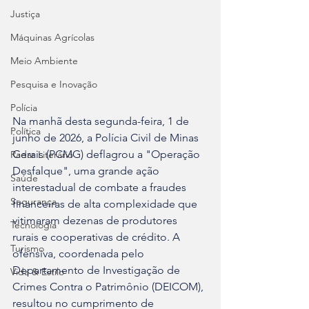
Justiça
Máquinas Agrícolas
Meio Ambiente
Pesquisa e Inovação
Polícia
Na manhã desta segunda-feira, 1 de 
Política
junho de 2026, a Polícia Civil de Minas 
Gerais (PCMG) deflagrou a "Operação 
Radar Literário
Desfalque", uma grande ação 
Saúde
interestadual de combate a fraudes 
Segurança
financeiras de alta complexidade que 
vitimaram dezenas de produtores 
Tecnologia
rurais e cooperativas de crédito. A 
Turismo
ofensiva, coordenada pelo 
Departamento de Investigação de 
Vida & Estilo
Crimes Contra o Patrimônio (DEICOM), 
resultou no cumprimento de 