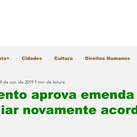
uto+
Cidades
Cultura
Direitos Humanos
9 de out. de 2019
1 min de leitura
Gastronomia
Geral
Infraestrutura
Intern
ento aprova emenda
diar novamente acor
io Ambiente
Pesquisa e Inovação
Polícia
Segurança
Tecnologia
Turismo
Vida &