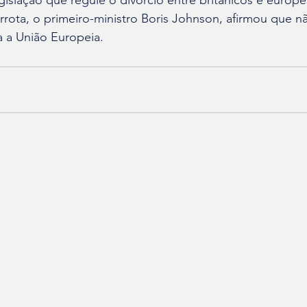
egislação que regule o divórcio entre britânicos e europe
rota, o primeiro-ministro Boris Johnson, afirmou que nã
 a União Europeia.