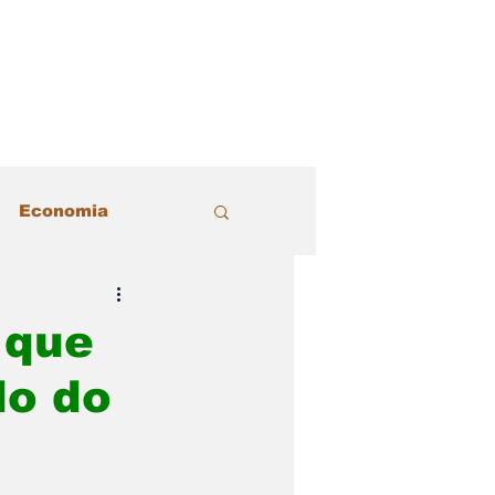
Economia
acional
Justiça
 que
do do
Política
 Estilo