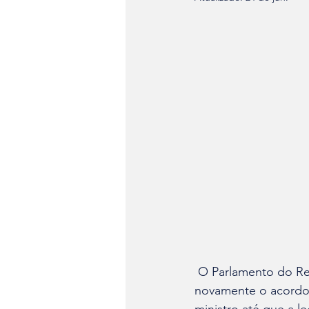
 O Parlamento do Reino Unido aprovou, por 322 votos a 306, uma emenda que deve adiar 
novamente o acordo 