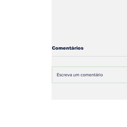
Comentários
Escreva um comentário
A Revolução Logística
no Campo: R$ 289
Bilhões e Novas
Soluções Multimodais
para Baratear o Frete
Graneleiro