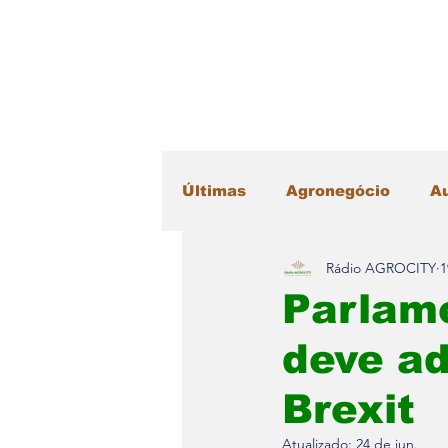
Últimas
Agronegócio
A
Rádio AGROCITY
1
Educação
Esportes
Parlam
deve a
Máquinas Agrícolas
Me
Brexit
Radar Literário
Saúde
Atualizado:
24 de jun.