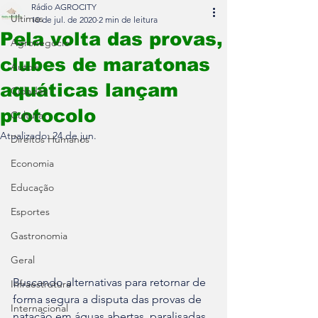
Rádio AGROCITY
Últimas
10 de jul. de 2020
2 min de leitura
Pela volta das provas,
Agronegócio
clubes de maratonas
Auto+
aquáticas lançam
Cidades
protocolo
Cultura
Atualizado:
24 de jun.
Direitos Humanos
Economia
Educação
Esportes
Gastronomia
Geral
Buscando alternativas para retornar de 
Infraestrutura
forma segura a disputa das provas de 
Internacional
natação em águas abertas, paralisadas 