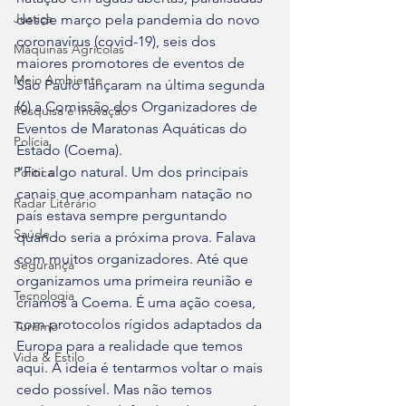
Justiça
desde março pela pandemia do novo 
coronavírus (covid-19), seis dos 
Máquinas Agrícolas
maiores promotores de eventos de 
Meio Ambiente
São Paulo lançaram na última segunda 
(6) a Comissão dos Organizadores de 
Pesquisa e Inovação
Eventos de Maratonas Aquáticas do 
Polícia
Estado (Coema).
“Foi algo natural. Um dos principais 
Política
canais que acompanham natação no 
Radar Literário
país estava sempre perguntando 
Saúde
quando seria a próxima prova. Falava 
com muitos organizadores. Até que 
Segurança
organizamos uma primeira reunião e 
Tecnologia
criamos a Coema. É uma ação coesa, 
com protocolos rígidos adaptados da 
Turismo
Europa para a realidade que temos 
Vida & Estilo
aqui. A ideia é tentarmos voltar o mais 
cedo possível. Mas não temos 