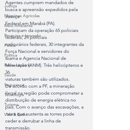
Agentes cumprem mandados de 
Justiça
busca e apreensão expedidos pela 
Máquinas Agrícolas
Justiça 

Federal em Marabá (PA).
Meio Ambiente
Participam da operação 65 policiais 
Pesquisa e Inovação
federais, 24 policiais 

rodoviários federais, 30 integrantes da 
Polícia
Força Nacional e servidores do 

Política
Ibama e Agencia Nacional de 
Radar Literário
Mineração (ANM). Três helicópteros e 
36 

Saúde
viaturas também são utilizados.
Segurança
De acordo com a PF, a mineração 
ilegal na região pode comprometer a 

Tecnologia
distribuição de energia elétrica no 
Turismo
país. Com o avanço das escavações, a

 terra que sustenta as torres pode 
Vida & Estilo
ceder e derrubar a linha de 

transmissão.