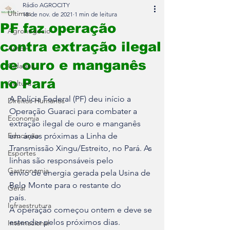
Rádio AGROCITY
Últimas
18 de nov. de 2021
1 min de leitura
PF faz operação
Agronegócio
contra extração ilegal
Auto+
de ouro e manganês
Cidades
no Pará
Cultura
A Polícia Federal (PF) deu início a 
Direitos Humanos
Operação Guaraci para combater a 

Economia
extração ilegal de ouro e manganês 
Educação
em áreas próximas a Linha de 

Transmissão Xingu/Estreito, no Pará. As 
Esportes
linhas são responsáveis pelo 

Gastronomia
envio de energia gerada pela Usina de 
Belo Monte para o restante do 

Geral
país.
Infraestrutura
A operação começou ontem e deve se 
estender pelos próximos dias. 

Internacional