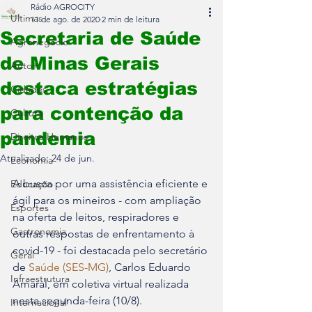
Rádio AGROCITY
Últimas
11 de ago. de 2020
2 min de leitura
Secretaria de Saúde
Agronegócio
de Minas Gerais
Auto+
destaca estratégias
Cidades
para contenção da
Cultura
pandemia
Direitos Humanos
Atualizado:
24 de jun.
Economia
A busca por uma assistência eficiente e 
Educação
ágil para os mineiros - com ampliação 
Esportes
na oferta de leitos, respiradores e 
Gastronomia
outras respostas de enfrentamento à 
covid-19 - foi destacada pelo secretário 
Geral
de
 Saúde (SES-MG)
, Carlos Eduardo 
Infraestrutura
Amaral, em coletiva virtual realizada 
nesta segunda-feira (10/8).
Internacional