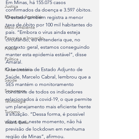
Em Minas, há 155.075 casos 
Justiça
confirmados da doença e 3.597 óbitos. 
Máquinas Agrícolas
O estado também registra a menor 
taxa de óbito por 100 mil habitantes do 
Meio Ambiente
país. “Embora o vírus ainda esteja 
Pesquisa e Inovação
circulando, eu entenderia que, no 
contexto geral, estamos conseguindo 
Polícia
manter esta epidemia estável”, disse 
Política
Amaral.
O secretário de Estado Adjunto de 
Radar Literário
Saúde, Marcelo Cabral, lembrou que a 
Saúde
SES mantém o monitoramento 
Segurança
constante de todos os indicadores 
relacionados à covid-19, o que permite 
Tecnologia
um planejamento mais eficiente frente 
Turismo
à situação. “Dessa forma, é possível 
dizer que, neste momento, não há 
Vida & Estilo
previsão de lockdown em nenhuma 
região de Minas”, afirmou.