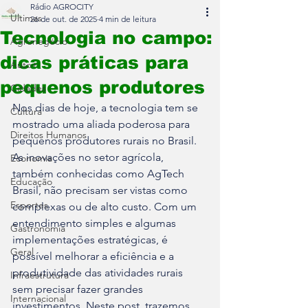
Rádio AGROCITY
Últimas
26 de out. de 2025
4 min de leitura
Tecnologia no campo:
Agronegócio
dicas práticas para
Auto+
pequenos produtores
Cidades
Nos dias de hoje, a tecnologia tem se 
Cultura
mostrado uma aliada poderosa para 
Direitos Humanos
pequenos produtores rurais no Brasil. 
As inovações no setor agrícola, 
Economia
também conhecidas como AgTech 
Educação
Brasil, não precisam ser vistas como 
Esportes
complexas ou de alto custo. Com um 
entendimento simples e algumas 
Gastronomia
implementações estratégicas, é 
Geral
possível melhorar a eficiência e a 
produtividade das atividades rurais 
Infraestrutura
sem precisar fazer grandes 
Internacional
investimentos. Neste post, trazemos 