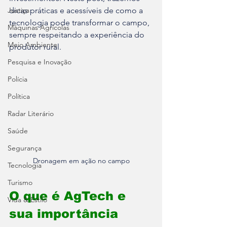
Justiça
dicas práticas e acessíveis de como a 
tecnologia pode transformar o campo, 
Máquinas Agrícolas
sempre respeitando a experiência do 
Meio Ambiente
produtor rural.
Pesquisa e Inovação
Polícia
Política
Radar Literário
Saúde
Segurança
Dronagem em ação no campo
Tecnologia
Turismo
O que é AgTech e 
Vida & Estilo
sua importância