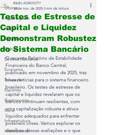
Rádio AGROCITY
Últimas
12 de nov. de 2025
3 min de leitura
Testes de Estresse de
Agronegócio
Capital e Liquidez
Auto+
Demonstram Robustez
Cidades
do Sistema Bancário
Cultura
O recente Relatório de Estabilidade 
Direitos Humanos
Financeira do Banco Central, 
Economia
publicado em novembro de 2025, traz 
Educação
boas notícias para o sistema financeiro 
brasileiro. Os testes de estresse de 
Esportes
capital e liquidez revelaram que os 
Gastronomia
bancos continuam resilientes, com 
uma capitalização robusta e ativos 
Geral
líquidos adequados para enfrentar 
Infraestrutura
possíveis crises. Vamos explorar os 
detalhes dessas avaliações e o que 
Internacional