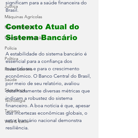
significam para a saúde financeira do 
Justiça
Brasil.
Máquinas Agrícolas
Contexto Atual do 
Meio Ambiente
Sistema Bancário
Pesquisa e Inovação
Polícia
A estabilidade do sistema bancário é 
Política
essencial para a confiança dos 
investidores e para o crescimento 
Radar Literário
econômico. O Banco Central do Brasil, 
Saúde
por meio de seu relatório, avaliou 
Segurança
detalhadamente diversas métricas que 
indicam a robustez do sistema 
Tecnologia
financeiro. A boa notícia é que, apesar 
Turismo
das incertezas econômicas globais, o 
setor bancário nacional demonstra 
Vida & Estilo
resiliência.