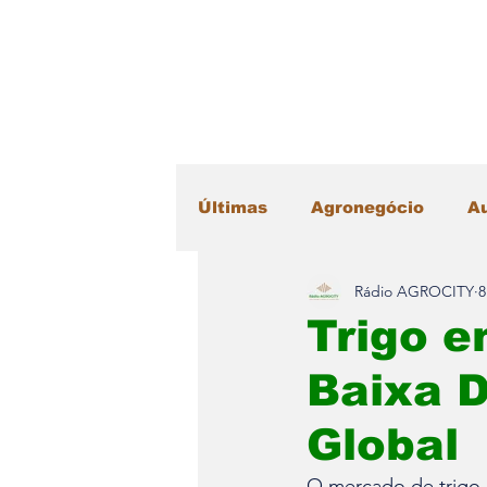
Últimas
Agronegócio
A
Rádio AGROCITY
8
Educação
Esportes
Trigo 
Baixa D
Máquinas Agrícolas
Me
Global
Radar Literário
Saúde
O mercado de trigo 