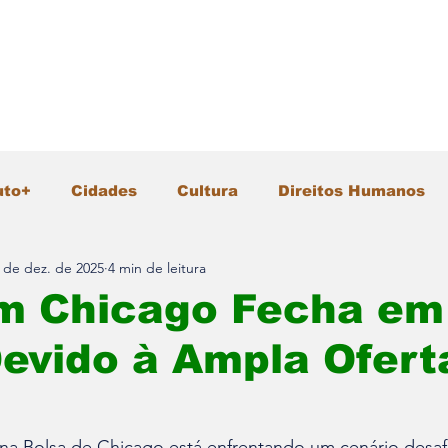
uto+
Cidades
Cultura
Direitos Humanos
 de dez. de 2025
4 min de leitura
Gastronomia
Geral
Infraestrutura
Intern
em Chicago Fecha em
evido à Ampla Ofert
io Ambiente
Pesquisa e Inovação
Polícia
Segurança
Tecnologia
Turismo
Vida &
na Bolsa de Chicago está enfrentando um cenário desaf