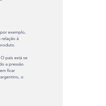
 por exemplo, 
 relação à 
produto.
O país está se 
o a pressão 
em ficar 
argentino, o 