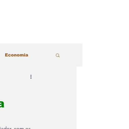
Economia
acional
Justiça
a
Política
 Estilo
iador, com os 