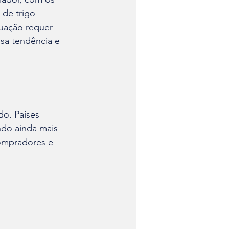
de trigo 
tuação requer 
sa tendência e 
o. Países 
ndo ainda mais 
ompradores e 