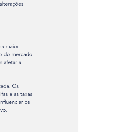
alterações 
ma maior 
ão do mercado 
 afetar a 
tada. Os 
fas e as taxas 
fluenciar os 
vo.