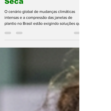
Brasileiras contra a
Seca
O cenário global de mudanças climáticas
intensas e a compressão das janelas de
plantio no Brasil estão exigindo soluções que
pareciam pertencer à ficção científica. A
grande aposta da ciência agrícola para
responder a esse desafio atende pelo nome
de CRISPR (Clustered Regularly Interspaced
Short Palindromic Repeats), uma tecnologia
de edição gênica de precisão que funciona
como uma verdadeira "tesoura molecular".
Capaz de realizar modificações cirúrgicas no
DNA das plantas se