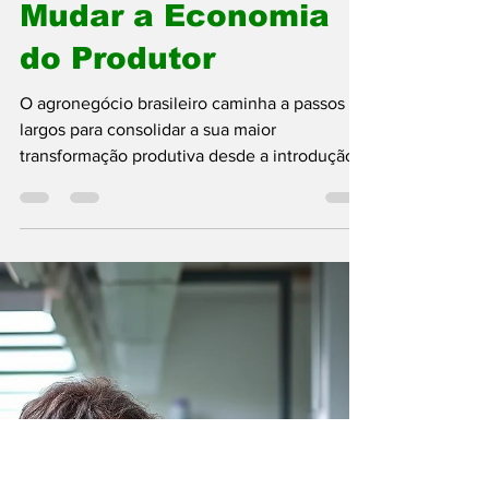
Como o CRISPR na
Soja Vai Blindar a
Segunda Safra e
Mudar a Economia
do Produtor
O agronegócio brasileiro caminha a passos
largos para consolidar a sua maior
transformação produtiva desde a introdução
das primeiras variedades transgênicas. No
entanto, a grande revolução que ganha as
lavouras e os laboratórios não vem da
transgenia tradicional, mas sim da edição
gênica de precisão. A tecnologia CRISPR —
frequentemente descrita como uma "tesoura
molecular" capaz de editar trechos
específicos do DNA de uma planta sem a