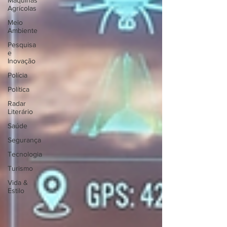
Máquinas
Agrícolas
Meio
Ambiente
Pesquisa
e
Inovação
Polícia
Política
Radar
Literário
Saúde
Segurança
Tecnologia
Turismo
Vida &
Estilo