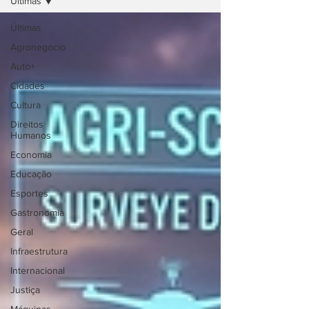
Últimas
Últimas
Agronegócio
Auto+
Cidades
Cultura
Direitos
Humanos
Economia
Educação
Esportes
Gastronomia
Geral
Infraestrutura
Internacional
Justiça