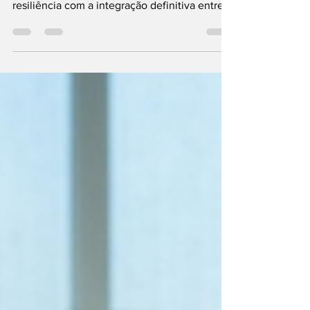
saltar para um novo patamar de eficiência e
resiliência com a integração definitiva entre
Inteligência Artificial de ponta e
biotecnologia de precisão. O setor
agropecuário nacional vivencia uma
transformação sem precedentes, movida por
novas ferramentas genômicas, como o
CRISPR e o RNA interferente (RNAi), aliadas a
redes neurais capazes de prever safras,
mapear lavouras em tempo real e prescrever
insumos com precisão milimétr