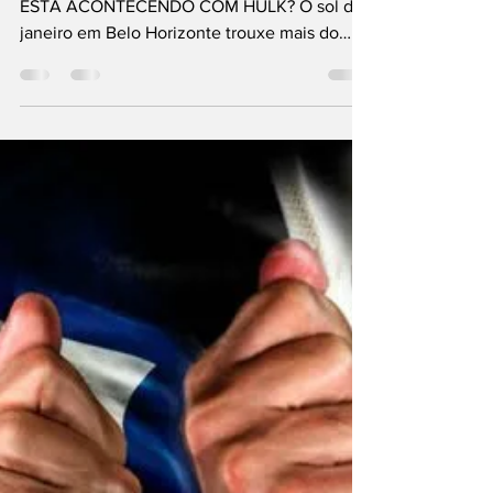
NO ATLÉTICO
INCENDIAM OS
BASTIDORES DO
FUTEBOL MINEIRO
A INCERTEZA QUE CALA A MASSA: O QUE
ESTÁ ACONTECENDO COM HULK? O sol de
janeiro em Belo Horizonte trouxe mais do
que o calor típico da pré-temporada; trouxe
uma faísca que ameaça incendiar a paz na
Cidade do Galo. A principal notícia que
sacode as estruturas do futebol mineiro nesta
quarta-feira, 7 de janeiro de 2026, é o
impasse na renovação contratual de Hulk. O
maior ídolo da história recente do Atlético-
MG vive um momento de "gelo" nas
negociações com a diretoria, e o que