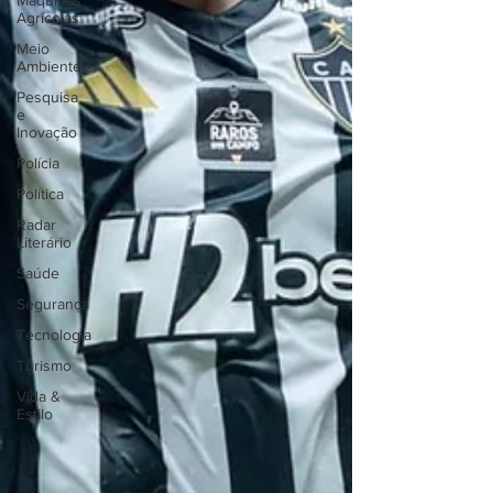
Máquinas
Agrícolas
Meio
Ambiente
Pesquisa
e
Inovação
Polícia
Política
Radar
Literário
Saúde
Segurança
Tecnologia
Turismo
Vida &
Estilo