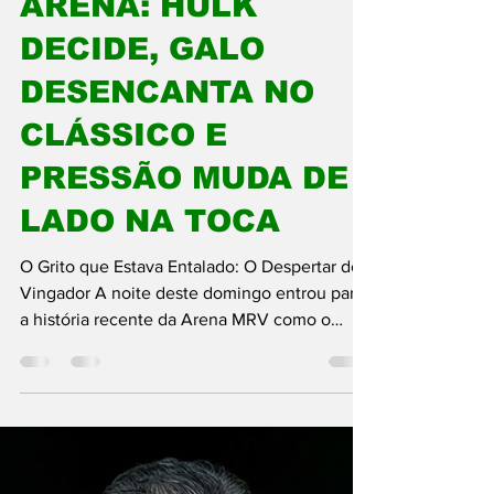
27 de jan.
4 min de leitura
Esportes
VIRADA ÉPICA NA
ARENA: HULK
DECIDE, GALO
DESENCANTA NO
CLÁSSICO E
PRESSÃO MUDA DE
LADO NA TOCA
O Grito que Estava Entalado: O Despertar do
Vingador A noite deste domingo entrou para
a história recente da Arena MRV como o
momento em que o gigante finalmente