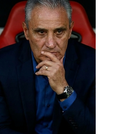
despertou em 2026. Após um início de
temporada claudicante, marcado por quatro
empates consecutivos e uma ansiedade
crescente da torcida, o Atlético-MG venceu o
Cruzeiro por 2 a 1, de virada, em um clássico
que testou os nervos de Belo Horizonte. O
impacto foi imediato: o Galo não apenas
somou sua primeira vitória no