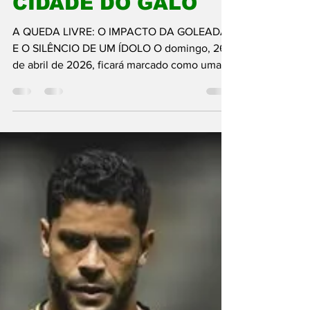
DE HULK ABALAM A
CIDADE DO GALO
A QUEDA LIVRE: O IMPACTO DA GOLEADA
E O SILÊNCIO DE UM ÍDOLO O domingo, 26
de abril de 2026, ficará marcado como uma
das datas mais dolorosas para a massa
atleticana nos últimos anos. A derrota por 4 a
0 para o Flamengo, em plena Arena MRV,
não foi apenas um resultado negativo; foi um
choque de realidade que expôs feridas
profundas no planejamento alvinegro. O
revés elástico derrubou o time na tabela e
acendeu um sinal de alerta vermelho que há
muito não se via pelos lados de