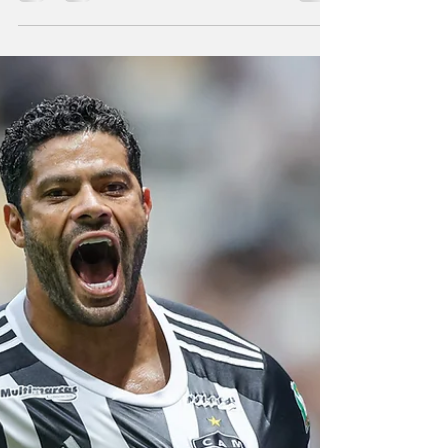
com a presença de Hulk no Atlético-MG. O
atacante paraibano, que se tornou um ídolo
absoluto do clube, continua escrevendo
capítulos memoráveis na história do Galo. Em
2026, Hulk chega para disputar o
Campeonato Mineiro com uma marca
extraordinária: ele é o único jogador a ser
artilheiro do torneio em múltiplas ocasiões,
consolidando seu legado como um dos
maiores atacantes da história do futebol
brasileiro. A Trajetória Extraordiná