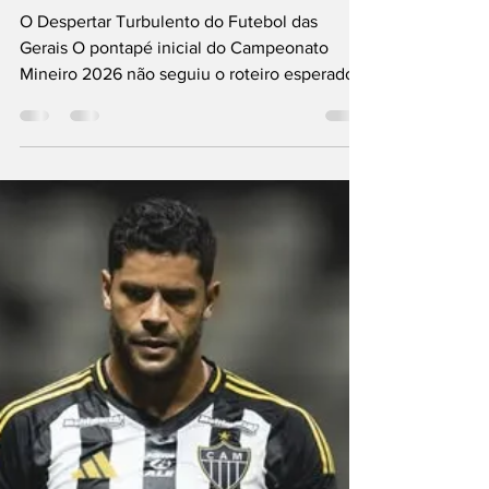
Mineiro 2026: A
Estreia Amarga dos
Gigantes e o Voo
Solitário do Coelho
O Despertar Turbulento do Futebol das
Gerais O pontapé inicial do Campeonato
Mineiro 2026 não seguiu o roteiro esperado
pelos analistas e, muito menos, pelas grandes
massas de Belo Horizonte. Em um fim de
semana marcado por estreias de peso,
retornos triunfais e polêmicas de bastidores,
o que se viu dentro das quatro linhas foi um
"choque de realidade" para a dupla mineira.
Enquanto o Atlético tropeçava em casa
diante de um valente Betim e o Cruzeiro
amargava uma derrota na e