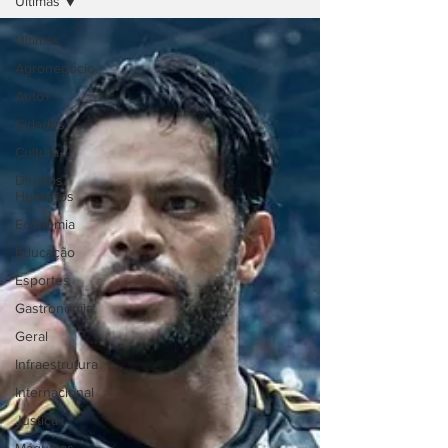
Últimas
Últimas
Agronegócio
Auto+
Cidades
Cultura
Direitos
Humanos
Economia
Educação
Esportes
Gastronomia
Geral
Infraestrutura
Internacional
Justiça