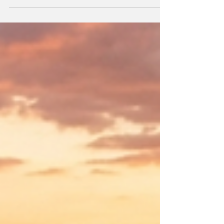
e investimentos em infraestrutura de
transportes. Com a projeção de movimentar
R$ 289 bilhões em aportes divididos entre 13
leilões rodoviários e 8 grandes projetos
ferroviários, o país inicia um ciclo estrutural
focado em eliminar os gargalos históricos que
estrangulam a competitividade do produtor
rural. A priorização de corredores logísticos
estraté