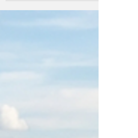
meados de junho de 2026, representa um
divisor de águas para a logística de grãos no
Brasil. Com a inauguração de 162 quilômetros
de trilhos, o país dá um passo decisivo na
redução da dependência absoluta do modal
rodoviário em um dos maiores polos
produtores do mundo. A obra, conduzida pela
Rumo, não é apenas um projeto de
engenharia; é uma estratégia de
sobrevivência econômica diante dos record