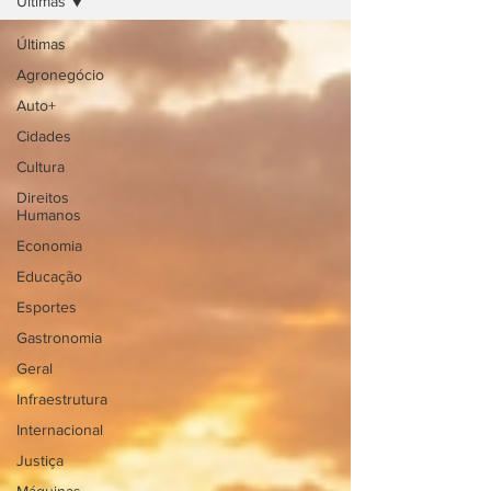
Últimas
Últimas
Agronegócio
Auto+
Cidades
Cultura
Direitos
Humanos
Economia
Educação
Esportes
Gastronomia
Geral
Infraestrutura
Internacional
Justiça