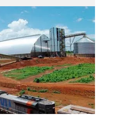
redesenhar as planilhas de custos de
produtores rurais de Minas Gerais e do
Centro-Oeste. Em uma semana movimentada
para o setor, a Agência Nacional de
Transportes Terrestres (ANTT) oficializou a
assinatura dos contratos de concessão das
aguardadas Rota Sertaneja e Rota Agro.
Paralelamente, o setor ferroviário celebra a
entrega da primeira fase da Ferrovia de Mato
Grosso (FMT), com mais de 160 qu