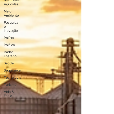
Máquinas
Agrícolas
Meio
Ambiente
Pesquisa
e
Inovação
Polícia
Política
Radar
Literário
Saúde
Segurança
Tecnologia
Turismo
Vida &
Estilo