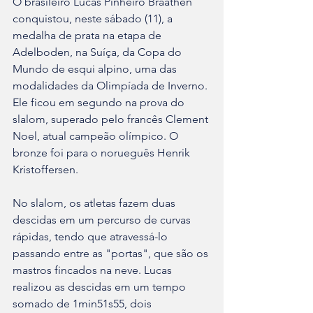
O brasileiro Lucas Pinheiro Braathen 
conquistou, neste sábado (11), a 
medalha de prata na etapa de 
Adelboden, na Suíça, da Copa do 
Mundo de esqui alpino, uma das 
modalidades da Olimpíada de Inverno. 
Ele ficou em segundo na prova do 
slalom, superado pelo francês Clement 
Noel, atual campeão olímpico. O 
bronze foi para o norueguês Henrik 
Kristoffersen.
No slalom, os atletas fazem duas 
descidas em um percurso de curvas 
rápidas, tendo que atravessá-lo 
passando entre as "portas", que são os 
mastros fincados na neve. Lucas 
realizou as descidas em um tempo 
somado de 1min51s55, dois 