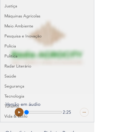
Justiça
Máquinas Agrícolas
Meio Ambiente
Pesquisa e Inovação
Polícia
Política
Radar Literário
Saúde
Segurança
Tecnologia
Versão em áudio
Turismo
2:25
Vida & Estilo