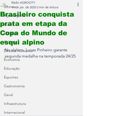
Rádio AGROCITY
Últimas
11 de jan. de 2025
2 min de leitura
Brasileiro conquista
Agronegócio
prata em etapa da
Auto+
Copa do Mundo de
Cidades
esqui alpino
Cultura
No slalom, Lucas Pinheiro garante 
Direitos Humanos
segunda medalha na temporada 24/25
Economia
Educação
Esportes
Gastronomia
Geral
Infraestrutura
Internacional